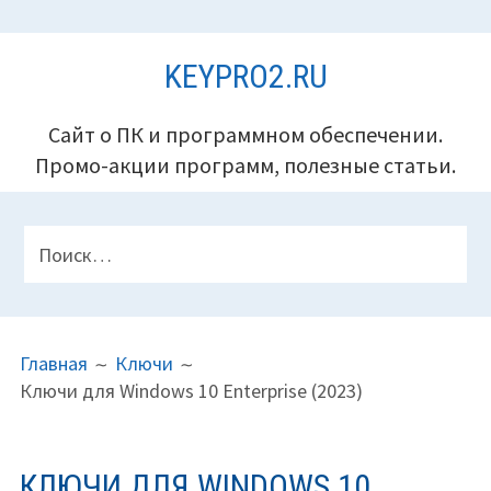
Перейти
KEYPRO2.RU
к
содержимому
Сайт о ПК и программном обеспечении.
Промо-акции программ, полезные статьи.
ПАНЕЛЬ
Найти:
ВЕРХНЕГО
КОЛОНТИТУЛА
ПУТЬ
Главная
Ключи
НА
Ключи для Windows 10 Enterprise (2023)
САЙТЕ
(ХЛЕБНЫЕ
КРОШКИ)
КЛЮЧИ ДЛЯ WINDOWS 10