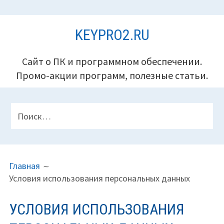
Перейти
KEYPRO2.RU
к
содержимому
Сайт о ПК и программном обеспечении.
Промо-акции программ, полезные статьи.
ПАНЕЛЬ
Найти:
ВЕРХНЕГО
КОЛОНТИТУЛА
ПУТЬ
Главная
НА
Условия использования персональных данных
САЙТЕ
(ХЛЕБНЫЕ
УСЛОВИЯ ИСПОЛЬЗОВАНИЯ
КРОШКИ)