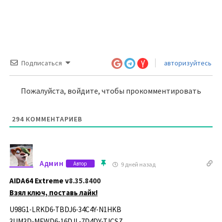
Подписаться
авторизуйтесь
Пожалуйста, войдите, чтобы прокомментировать
294
КОММЕНТАРИЕВ
Админ
Автор
9 дней назад
AIDA64 Extreme v
8.35.8400
Взял ключ, поставь лайк!
U98G1-LRKD6-TBDJ6-34C4Y-N1HKB
3UM3D-MFWD6-16DJL-7D4DY-TJCSZ