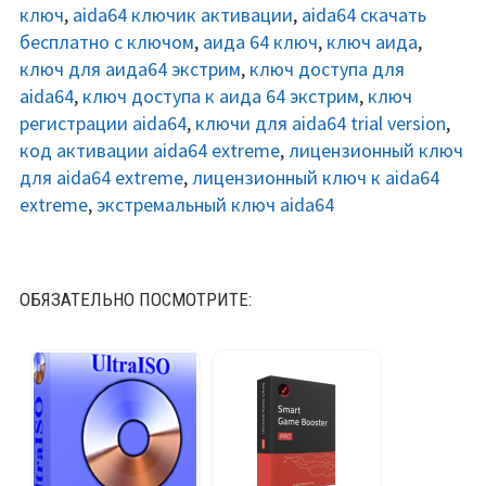
ключ
,
aida64 ключик активации
,
aida64 скачать
бесплатно с ключом
,
аида 64 ключ
,
ключ аида
,
ключ для аида64 экстрим
,
ключ доступа для
aida64
,
ключ доступа к аида 64 экстрим
,
ключ
регистрации aida64
,
ключи для aida64 trial version
,
код активации aida64 extreme
,
лицензионный ключ
для aida64 extreme
,
лицензионный ключ к aida64
extreme
,
экстремальный ключ aida64
ОБЯЗАТЕЛЬНО ПОСМОТРИТЕ: