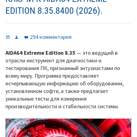
EDITION 8.35.8400 (2026).
Опубликовано
Автор
к
294 комментария
записи
Ключи
AIDA64 Extreme Edition 8.35
— это ведущий в
к
отрасли инструмент для диагностики и
AIDA64
тестирования ПК, признанный энтузиастами по
Extreme
всему миру. Программа предоставляет
Edition
исчерпывающую информацию об оборудовании,
8.35.8400
установленном софте, а также предлагает
(2026).
уникальные тесты для измерения
производительности и стабильности системы.