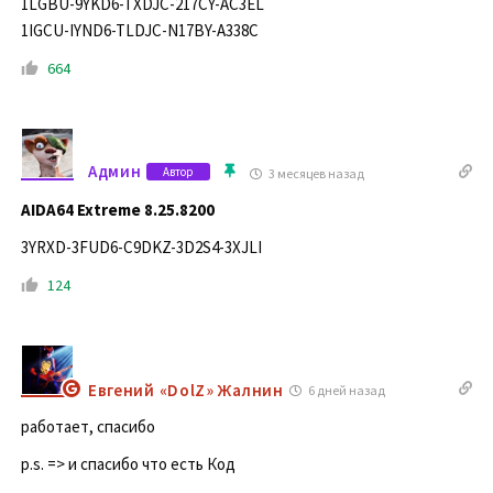
1LGBU-9YKD6-TXDJC-217CY-AC3EL
1IGCU-IYND6-TLDJC-N17BY-A338C
664
Админ
Автор
3 месяцев назад
AIDA64 Extreme 8.25.8200
3YRXD-3FUD6-C9DKZ-3D2S4-3XJLI
124
Евгений «DolZ» Жалнин
6 дней назад
работает, спасибо
p.s. => и спасибо что есть Код