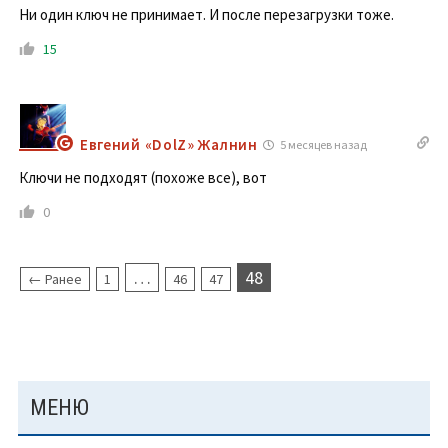
Ни один ключ не принимает. И после перезагрузки тоже.
15
Евгений «DolZ» Жалнин
5 месяцев назад
Ключи не подходят (похоже все), вот
0
…
48
← Ранее
1
46
47
ОСНОВНАЯ
МЕНЮ
ПАНЕЛЬ