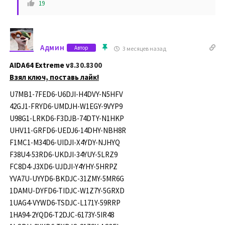
19
Админ
Автор
3 месяцев назад
AIDA64 Extreme v
8.30.8300
Взял ключ, поставь лайк!
U7MB1-7FED6-U6DJI-H4DVY-N5HFV
42GJ1-FRYD6-UMDJH-W1EGY-9VYP9
U98G1-LRKD6-F3DJB-74DTY-N1HKP
UHV11-GRFD6-UEDJ6-14DHY-NBH8R
F1MC1-M34D6-UIDJI-X4YDY-NJHYQ
F38U4-53RD6-UKDJI-34YUY-5LRZ9
FC8D4-J3XD6-UJDJI-Y4YHY-5HRPZ
YVA7U-UYYD6-BKDJC-31ZMY-5MR6G
1DAMU-DYFD6-TIDJC-W1Z7Y-5GRXD
1UAG4-VYWD6-TSDJC-L171Y-59RRP
1HA94-2YQD6-T2DJC-6173Y-5IR48