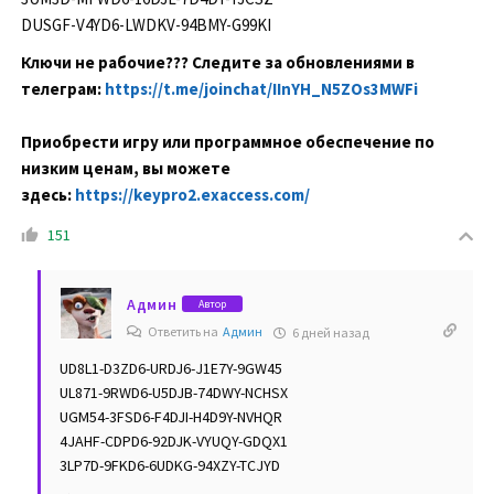
DUSGF-V4YD6-LWDKV-94BMY-G99KI
Ключи не рабочие??? Следите за обновлениями в
телеграм:
https://t.me/joinchat/IInYH_N5ZOs3MWFi
Приобрести игру или программное обеспечение по
низким ценам, вы можете
здесь:
https://keypro2.exaccess.com/
151
Админ
Автор
Ответить на
Админ
6 дней назад
UD8L1-D3ZD6-URDJ6-J1E7Y-9GW45
UL871-9RWD6-U5DJB-74DWY-NCHSX
UGM54-3FSD6-F4DJI-H4D9Y-NVHQR
4JAHF-CDPD6-92DJK-VYUQY-GDQX1
3LP7D-9FKD6-6UDKG-94XZY-TCJYD