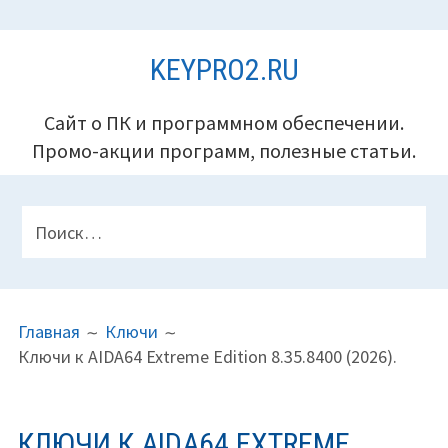
Перейти
KEYPRO2.RU
к
содержимому
Сайт о ПК и программном обеспечении.
Промо-акции программ, полезные статьи.
ПАНЕЛЬ
Найти:
ВЕРХНЕГО
КОЛОНТИТУЛА
ПУТЬ
Главная
Ключи
НА
Ключи к AIDA64 Extreme Edition 8.35.8400 (2026).
САЙТЕ
(ХЛЕБНЫЕ
КРОШКИ)
КЛЮЧИ К AIDA64 EXTREME