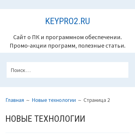
Перейти
KEYPRO2.RU
к
содержимому
Сайт о ПК и программном обеспечении.
Промо-акции программ, полезные статьи.
ПАНЕЛЬ
Найти:
ВЕРХНЕГО
КОЛОНТИТУЛА
ПУТЬ
Главная
Новые технологии
Страница 2
НА
САЙТЕ
НОВЫЕ ТЕХНОЛОГИИ
(ХЛЕБНЫЕ
КРОШКИ)