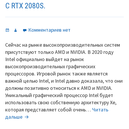
С RTX 2080S.
Опубликовано
Автор
к
Комментариев
нет
записи
Графическая
Сейчас на рынке высокопроизводительных систем
карта
присутствуют только AMD и NVIDIA. В 2020 году
Intel
Intel официально выйдет на рынок
Xe
высокопроизводительных графических
—
процессоров. Игровой рынок также является
производительность
важной целью Intel, и Intel давно доказала, что они
сравнима
должны позитивно относиться к AMD и NVIDIA.
с
Уникальный графический процессор Intel будет
RTX
использовать свою собственную архитектуру Xe,
2080S.
которая представляет собой очень…
Читать
Графическая
дальше
карта