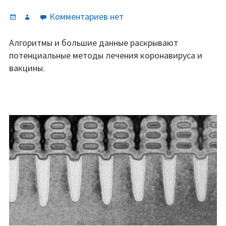
Опубликовано
Автор
к
Комментариев
нет
записи
Искусственный
Алгоритмы и большие данные раскрывают
интеллект
потенциальные методы лечения коронавируса и
показывает
вакцины.
многообещающие
перспективы
в
борьбе
с
коронавирусом.