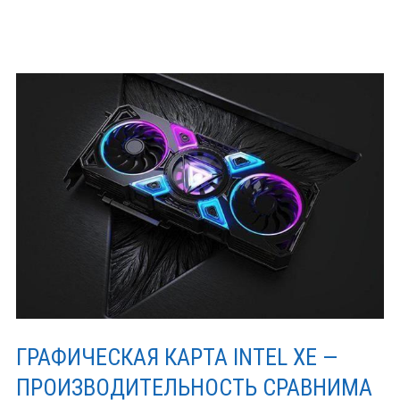
создала
свои
первые
3-
nm
прототи
GAAFET.
ГРАФИЧЕСКАЯ КАРТА INTEL XE —
ПРОИЗВОДИТЕЛЬНОСТЬ СРАВНИМА