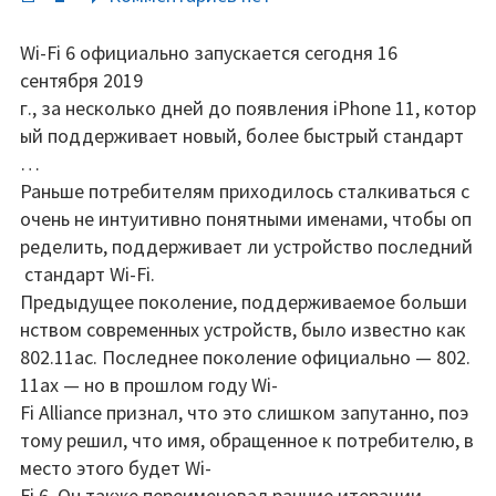
записи
Wi-
Wi-Fi 6 официально запускается сегодня 16
Fi
сентября 2019
6
г., за несколько дней до появления iPhone 11, котор
Certified
ый поддерживает новый, более быстрый стандарт
официальный
…
запуск
Раньше потребителям приходилось сталкиваться с
—
очень не интуитивно понятными именами, чтобы оп
быстрее
ределить, поддерживает ли устройство последний
и
стандарт Wi-Fi.
безопаснее.
Предыдущее поколение, поддерживаемое больши
нством современных устройств, было известно как
802.11ac. Последнее поколение официально — 802.
11ax — но в прошлом году Wi-
Fi Alliance признал, что это слишком запутанно, поэ
тому решил, что имя, обращенное к потребителю, в
место этого будет Wi-
Fi 6. Он также переименовал ранние итерации.