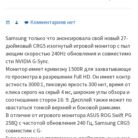
Опубликовано
Автор
к
Комментариев
нет
записи
27-
Samsung только что анонсировала свой новый 27-
дюймовый
дюймовый CRG5 изогнутый игровой монитор с пыл
Samsung
ающим скоростью 240Hz обновления и совместимо
CRG5
сти NVIDIA G-Sync.
—
Монитор имеет кривизну 1500R для захватывающе
первый
го просмотра в разрешении Full HD. Он имеет контр
изогнутый
астность 3000:1, пиковую яркость 300 нит, время от
игровой
клика серого на серый 4 мс, широкие углы обзора и
монитор
соотношение сторон 16: 9. Дисплей также может по
с
хвастаться тонкой верхней и боковой рамками.
частотой
В отличие от игрового монитора ASUS ROG Swift PG
240
258Q с частотой обновления 240 Гц, Samsung CRG5
Гц.
совместим с G-