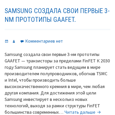
SAMSUNG СОЗДАЛА СВОИ ПЕРВЫЕ 3-
NM ПРОТОТИПЫ GAAFET.
Опубликовано
Автор
к
Комментариев
нет
записи
Samsung
Samsung создала свои первые 3-нм прототипы
создала
GAAFET — транзисторы за пределами FinFET К 2030
свои
году Samsung планирует стать ведущим в мире
первые
производителем полупроводников, обогнав TSMC
3-
и Intel, чтобы производить больше
nm
высококачественного кремния в мире, чем любая
прототипы
другая компания. Для достижения этой цели
GAAFET.
Samsung инвестирует в несколько новых
технологий, выходя за рамки структуры FinFET
Samsung
большинства современных…
Читать дальше