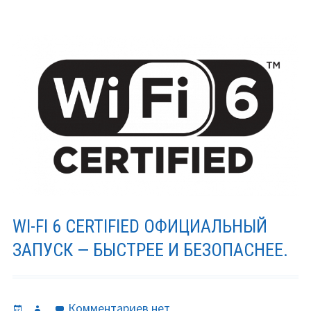
Intel
Xe
—
производительность
сравнима
с
RTX
2080S.
WI-FI 6 CERTIFIED ОФИЦИАЛЬНЫЙ
ЗАПУСК — БЫСТРЕЕ И БЕЗОПАСНЕЕ.
Опубликовано
Автор
к
Комментариев
нет