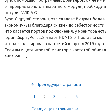
Sync с помощью программных драйверов; он не име
ет проприетарного аппаратного модуля, необходим
ого для NVIDIA G-
Sync. С другой стороны, это сделает бюджет более
экономичным благодаря снижению себестоимости.
Что касается портов подключения, у монитора есть
один DisplayPort 1.2 и пара HDMI 2.0. Поставка мон
итора запланирована на третий квартал 2019 года.
Если вы ищете игровой монитор с частотой обновл
ения 240 Гц.
ПАГИНАЦИЯ
Предыдущая страница
ЗАПИСЕЙ
Страница
Страница
Страница
Страница
1
2
3
…
5
Следующая страница