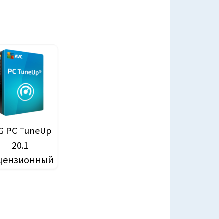
G PC TuneUp
20.1
цензионный
ч активации
о 2021 года.