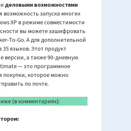
 и
деловыми возможностями
я возможность запуска многих
ows XP в режиме совместимости
пасности вы можете зашифровать
ker-To-Go. А для дополнительной
 35 языков. Этот продукт
ые версии, а также 90-дневную
Ultimate — это программное
я покупки, которое можно
тправить по почте.
иже (в комментариях):
атором: