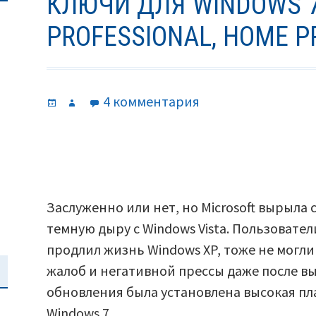
КЛЮЧИ ДЛЯ WINDOWS 7
PROFESSIONAL, HOME P
Опубликовано
Автор
к
4 комментария
записи
Ключи
для
windows
7
Заслуженно или нет, но Microsoft вырыла
ultimate,
темную дыру с Windows Vista. Пользоват
professional,
продлил жизнь Windows XP, тоже не могли
Home
жалоб и негативной прессы даже после вы
Premium
обновления была установлена высокая пла
(2019)
Windows 7.