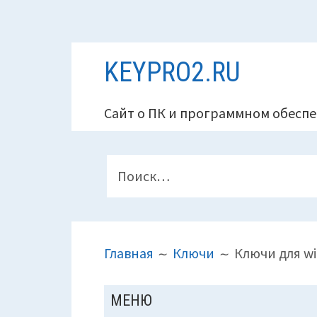
Перейти
KEYPRO2.RU
к
содержимому
Сайт о ПК и программном обеспе
ПАНЕЛЬ
Найти:
ВЕРХНЕГО
КОЛОНТИТУЛА
ПУТЬ
Главная
Ключи
Ключи для wi
НА
САЙТЕ
ОСНОВНАЯ
МЕНЮ
(ХЛЕБНЫЕ