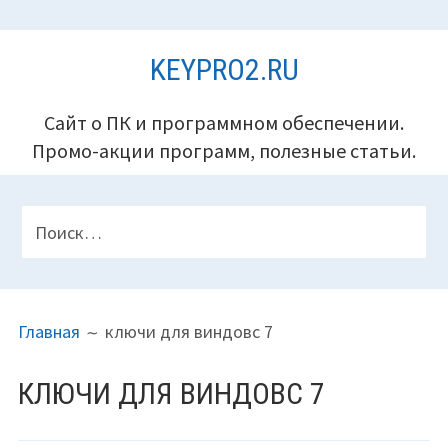
Перейти
KEYPRO2.RU
к
содержимому
Сайт о ПК и программном обеспечении.
Промо-акции программ, полезные статьи.
ПАНЕЛЬ
Найти:
ВЕРХНЕГО
КОЛОНТИТУЛА
ПУТЬ
Главная
ключи для виндовс 7
НА
САЙТЕ
КЛЮЧИ ДЛЯ ВИНДОВС 7
(ХЛЕБНЫЕ
КРОШКИ)