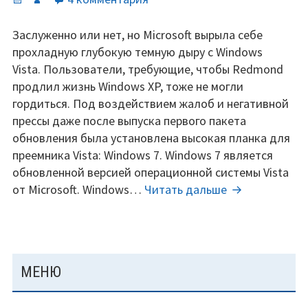
записи
Ключи
Заслуженно или нет, но Microsoft вырыла себе
для
прохладную глубокую темную дыру с Windows
windows
Vista. Пользователи, требующие, чтобы Redmond
7
продлил жизнь Windows XP, тоже не могли
ultimate,
гордиться. Под воздействием жалоб и негативной
professional,
прессы даже после выпуска первого пакета
Home
обновления была установлена высокая планка для
Premium
преемника Vista: Windows 7. Windows 7 является
(2019)
обновленной версией операционной системы Vista
Ключи
от Microsoft. Windows…
Читать дальше
для
windows
7
ultimate,
ОСНОВНАЯ
МЕНЮ
professional,
ПАНЕЛЬ
Home