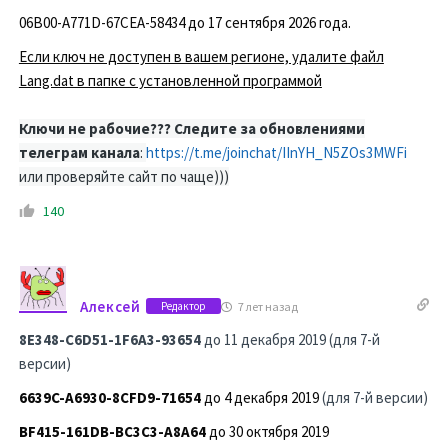
06B00-A771D-67CEA-58434 до 17 сентября 2026 года.
Если ключ не доступен в вашем регионе, удалите файл
Lang.dat в папке с установленной программой
Ключи не рабочие??? Следите за обновлениями
телеграм канала
:
https://t.me/joinchat/IInYH_N5ZOs3MWFi
или проверяйте сайт по чаще)))
140
Алексей
7 лет назад
Редактор
8E348-C6D51-1F6A3-93654
до 11 декабря 2019 (для 7-й
версии)
6639C-A6930-8CFD9-71654
до 4 декабря 2019
(для 7-й версии)
BF415-161DB-BC3C3-A8A64
до 30 октября 2019