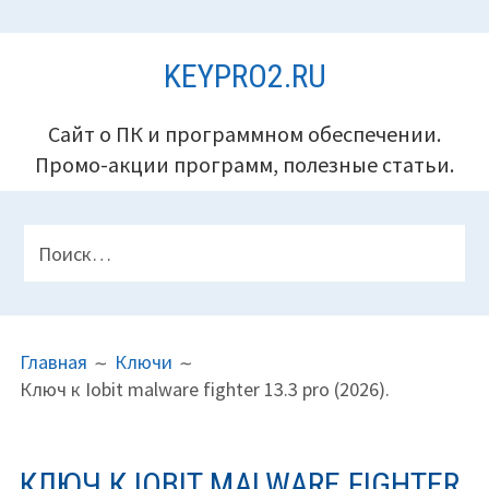
Перейти
KEYPRO2.RU
к
содержимому
Сайт о ПК и программном обеспечении.
Промо-акции программ, полезные статьи.
ПАНЕЛЬ
Найти:
ВЕРХНЕГО
КОЛОНТИТУЛА
ПУТЬ
Главная
Ключи
НА
Ключ к Iobit malware fighter 13.3 pro (2026).
САЙТЕ
(ХЛЕБНЫЕ
КРОШКИ)
КЛЮЧ К IOBIT MALWARE FIGHTER