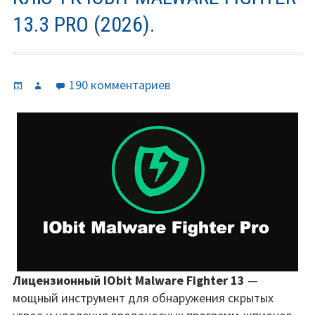
13.3 PRO (2026).
Опубликовано
Автор
к
190 комментариев
записи
Ключ
к
Iobit
malware
fighter
13.3
pro
(2026).
Лицензионный IObit Malware Fighter 13
—
мощный инструмент для обнаружения скрытых