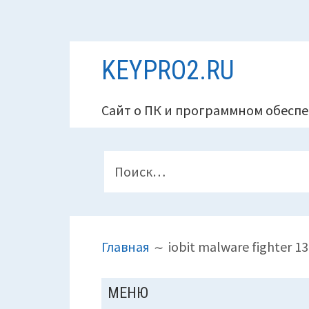
Перейти
KEYPRO2.RU
к
содержимому
Сайт о ПК и программном обеспе
ПАНЕЛЬ
Найти:
ВЕРХНЕГО
КОЛОНТИТУЛА
ПУТЬ
Главная
iobit malware fighter 13
НА
САЙТЕ
ОСНОВНАЯ
МЕНЮ
(ХЛЕБНЫЕ