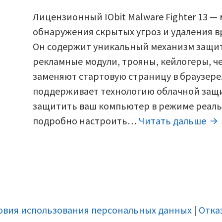
записи
Ключ
Лицензионный IObit Malware Fighter 13 
к
обнаружения скрытых угроз и удаления 
Iobit
Он содержит уникальный механизм защи
malware
рекламные модули, трояны, кейлогеры, ч
fighter
заменяют стартовую страницу в браузер
13.3
поддерживает технологию облачной защи
pro
защитить ваш компьютер в режиме реаль
(2026).
Кл
подробно настроить…
Читать дальше
к
Iob
ma
fig
13.
pr
овия использования персональных данных
|
Отка