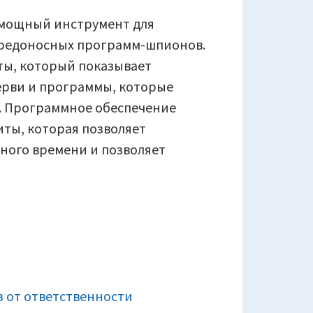
— мощный инструмент для
вредоносных программ-шпионов.
ты, который показывает
ерви и программы, которые
е. Программное обеспечение
ты, которая позволяет
ного времени и позволяет
юч
it
lware
hter
3
o
з от ответственности