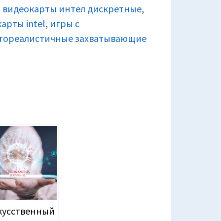
,
видеокарты интел дискретные
,
арты intel
,
игры с
тореалистичные захватывающие
кусственный