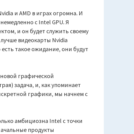
idia и AMD в играх огромна. И
немедленно с Intel GPU. Я
уктом, и он будет служить своему
т лучше видеокарты Nvidia
то есть такое ожидание, они будут
 новой графической
рая) задача, и, как упоминает
дискретной графики, мы начнем с
лько амбициозна Intel с точки
начальные продукты