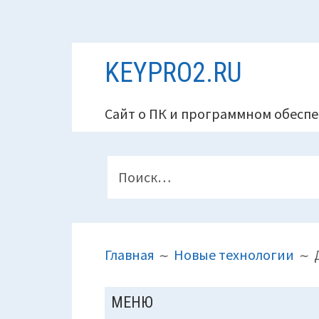
Перейти
KEYPRO2.RU
к
содержимому
Сайт о ПК и программном обеспе
ПАНЕЛЬ
Найти:
ВЕРХНЕГО
КОЛОНТИТУЛА
ПУТЬ
Главная
Новые технологии
НА
САЙТЕ
ОСНОВНАЯ
МЕНЮ
(ХЛЕБНЫЕ