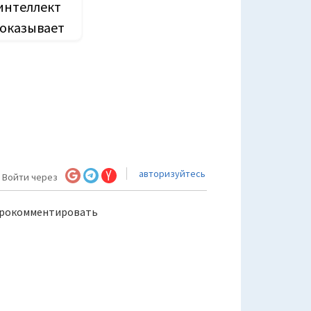
интеллект
оказывает
огообещающ
перспективы
в борьбе с
онавирусом.
авторизуйтесь
Войти через
прокомментировать