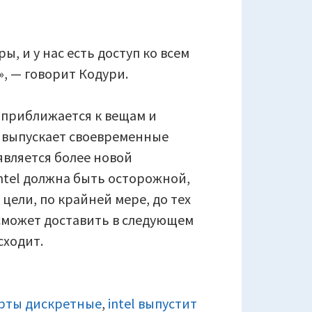
ы, и у нас есть доступ ко всем
, — говорит Кодури.
el приближается к вещам и
о выпускает своевременные
является более новой
Intel должна быть осторожной,
цели, по крайней мере, до тех
 сможет доставить в следующем
сходит.
арты дискретные
,
intel выпустит