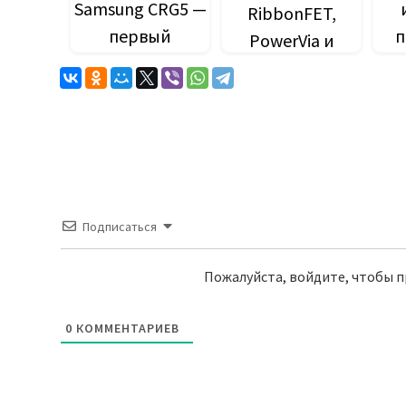
Samsung CRG5 —
RibbonFET,
первый
п
PowerVia и
изогнутый
мн
будущее эры
игровой
ие 
ангстрем.
монитор с
частотой 240 Гц.
кор
Подписаться
Пожалуйста, войдите, чтобы 
0
КОММЕНТАРИЕВ