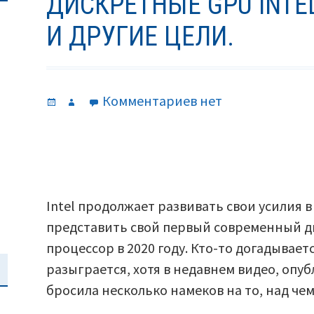
ДИСКРЕТНЫЕ GPU INTE
И ДРУГИЕ ЦЕЛИ.
Опубликовано
Автор
к
Комментариев
нет
записи
Дискретные
GPU
Intel:
фотореализм
Intel продолжает развивать свои усилия в
и
представить свой первый современный 
другие
процессор в 2020 году. Кто-то догадываетс
цели.
разыграется, хотя в недавнем видео, опубл
бросила несколько намеков на то, над чем