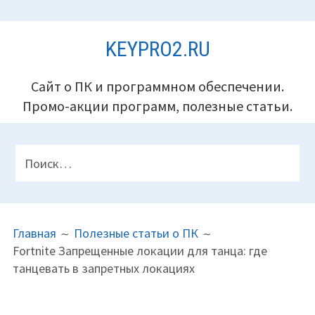
Перейти
KEYPRO2.RU
к
содержимому
Сайт о ПК и программном обеспечении.
Промо-акции программ, полезные статьи.
ПАНЕЛЬ
Найти:
ВЕРХНЕГО
КОЛОНТИТУЛА
ПУТЬ
Главная
Полезные статьи о ПК
НА
Fortnite Запрещенные локации для танца: где
САЙТЕ
танцевать в запретных локациях
(ХЛЕБНЫЕ
КРОШКИ)