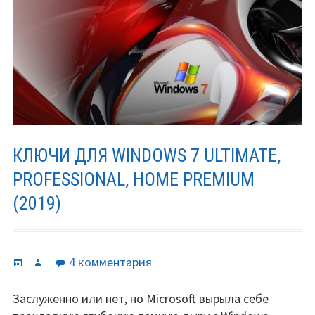
2019
—
2020
КЛЮЧИ ДЛЯ WINDOWS 7 ULTIMATE,
PROFESSIONAL, HOME PREMIUM
(2019)
Опубликовано
Автор
к
4 комментария
записи
Ключи
Заслуженно или нет, но Microsoft вырыла себе
для