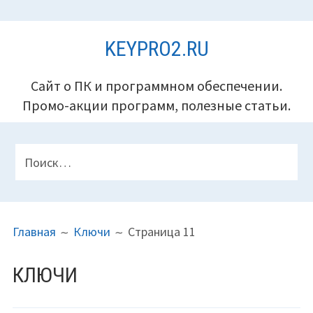
Перейти
KEYPRO2.RU
к
содержимому
Сайт о ПК и программном обеспечении.
Промо-акции программ, полезные статьи.
ПАНЕЛЬ
Найти:
ВЕРХНЕГО
КОЛОНТИТУЛА
ПУТЬ
Главная
Ключи
Страница 11
НА
САЙТЕ
КЛЮЧИ
(ХЛЕБНЫЕ
КРОШКИ)