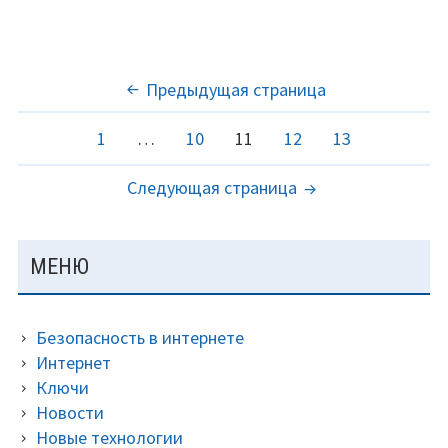
Wind
7,
макс
ПАГИНАЦИЯ
Предыдущая страница
проф
ЗАПИСЕЙ
и
Страница
Страница
Страница
Страница
Страница
1
…
10
11
12
13
т.д.
Следующая страница
ОСНОВНАЯ
МЕНЮ
ПАНЕЛЬ
Безопасность в интернете
Интернет
Ключи
Новости
Новые технологии