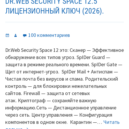
DR.WEB SECURITY SPACE 12.5
ЛИЦЕНЗИОННЫЙ КЛЮЧ (2026).
Опубликовано
Автор
к
100 комментариев
записи
Dr.Web
Dr.Web Security Space 12 это: Сканер — Эффективное
Security
обнаружение всех типов угроз. SpIDer Guard —
Space
защита в режиме реального времени. SpIDer Gate —
12.5
Щит от интернет-угроз. SpIDer Mail + Антиспам —
лицензионный
Чистая почта без вирусов и спама. Родительский
ключ
контроль — для блокировки нежелательных
(2026).
сайтов. Firewall — защита от сетевых
атак. Криптограф — сохраняйте важную
информацию.Сеть — Дистанционное управление
через сеть. Центр управления — Конфигурация
компонентов в одном окне. Карантин —…
Читать
Dr.Web