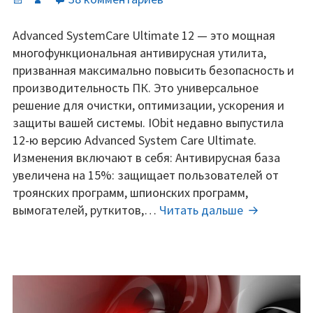
записи
Advanced
Advanced SystemCare Ultimate 12 — это мощная
SystemCare
многофункциональная антивирусная утилита,
Ultimate
призванная максимально повысить безопасность и
12.3
производительность ПК. Это универсальное
лицензионный
решение для очистки, оптимизации, ускорения и
ключ
защиты вашей системы. IObit недавно выпустила
2019
12-ю версию Advanced System Care Ultimate.
—
Изменения включают в себя: Антивирусная база
2020
увеличена на 15%: защищает пользователей от
троянских программ, шпионских программ,
Advanced
вымогателей, руткитов,…
Читать дальше
SystemCare
Ultimate
12.3
лицензионн
ключ