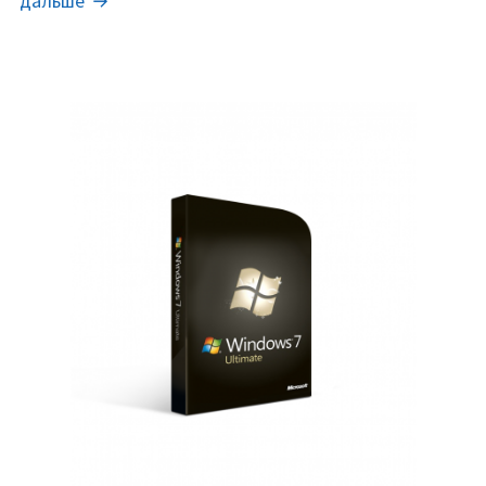
дальше
Security
Space
12.5
лицензионный
ключ
(2026).