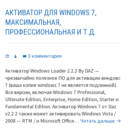
АКТИВАТОР ДЛЯ WINDOWS 7,
МАКСИМАЛЬНАЯ,
ПРОФЕССИОНАЛЬНАЯ И Т.Д.
Опубликовано
Автор
к
3 комментария
записи
Активатор
Активатор Windows Loader 2.2.2 By DAZ —
для
чрезвычайно полезное ПО для активации виндовс
Windows
7 (ваша копия windows 7 не является подлинной).
7,
Все версии, включая Windows 7 Professional,
максимальная,
Ultimate Edition, Enterprise, Home Edition, Starter и
профессиональная
Fundamental Edition. Активатор Windows 7 от Daz
и
v2.2.2 также может активировать Windows Vista /
т.д.
Акти
2008 — RTM / и Microsoft Office…
Читать дальше
для