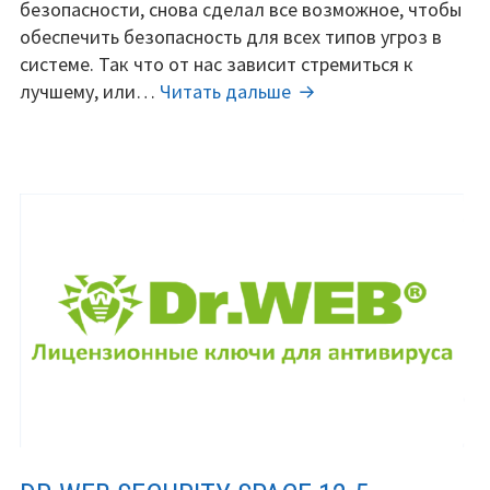
ключ
безопасности, снова сделал все возможное, чтобы
на
обеспечить безопасность для всех типов угроз в
6
системе. Так что от нас зависит стремиться к
месяцев
McAfee
лучшему, или…
Читать дальше
бесплатно.
Internet
Промо-
Security
акция.
–
лицензионный
ключ
на
6
месяцев
бесплатно.
Промо-
акция.