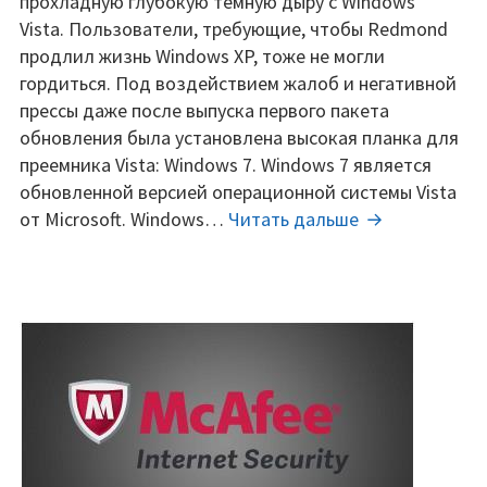
прохладную глубокую темную дыру с Windows
windows
Vista. Пользователи, требующие, чтобы Redmond
7
продлил жизнь Windows XP, тоже не могли
ultimate,
гордиться. Под воздействием жалоб и негативной
professional,
прессы даже после выпуска первого пакета
Home
обновления была установлена высокая планка для
Premium
преемника Vista: Windows 7. Windows 7 является
(2019)
обновленной версией операционной системы Vista
Ключи
от Microsoft. Windows…
Читать дальше
для
windows
7
ultimate,
professional,
Home
Premium
(2019)