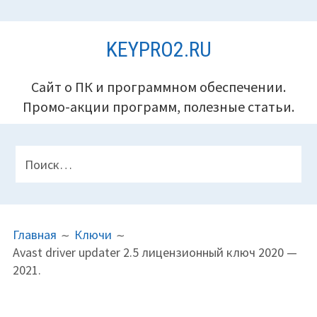
Перейти
KEYPRO2.RU
к
содержимому
Сайт о ПК и программном обеспечении.
Промо-акции программ, полезные статьи.
ПАНЕЛЬ
Найти:
ВЕРХНЕГО
КОЛОНТИТУЛА
ПУТЬ
Главная
Ключи
НА
Avast driver updater 2.5 лицензионный ключ 2020 —
САЙТЕ
2021.
(ХЛЕБНЫЕ
КРОШКИ)