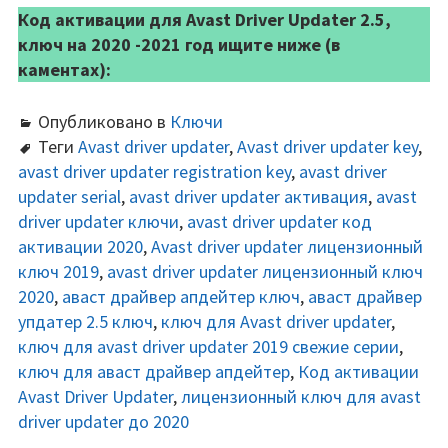
Код активации для Avast Driver Updater 2.5,
ключ на 2020 -2021 год ищите ниже (в
каментах):
Опубликовано в
Ключи
Теги
Avast driver updater
,
Avast driver updater key
,
avast driver updater registration key
,
avast driver
updater serial
,
avast driver updater активация
,
avast
driver updater ключи
,
avast driver updater код
активации 2020
,
Avast driver updater лицензионный
ключ 2019
,
avast driver updater лицензионный ключ
2020
,
аваст драйвер апдейтер ключ
,
аваст драйвер
упдатер 2.5 ключ
,
ключ для Avast driver updater
,
ключ для avast driver updater 2019 свежие серии
,
ключ для аваст драйвер апдейтер
,
Код активации
Avast Driver Updater
,
лицензионный ключ для avast
driver updater до 2020