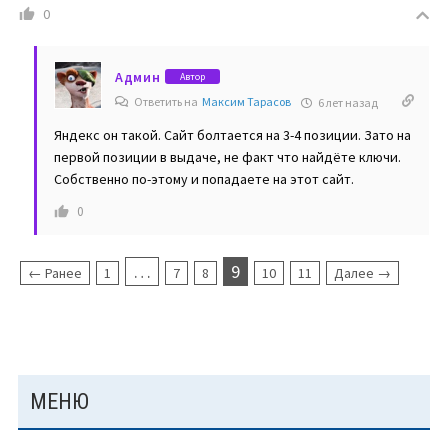
0
Админ
Автор
Ответить на
Максим Тарасов
6 лет назад
Яндекс он такой. Сайт болтается на 3-4 позиции. Зато на
первой позиции в выдаче, не факт что найдёте ключи.
Собственно по-этому и попадаете на этот сайт.
0
…
9
← Ранее
1
7
8
10
11
Далее →
ОСНОВНАЯ
МЕНЮ
ПАНЕЛЬ