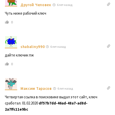
Другой Человек
6 лет назад
Чуть ниже рабочий ключ
0
shabaliny990
6 лет назад
дайте ключик пж
0
Максим Тарасов
6 лет назад
Четвертая ссылка в поисковике выдал этот сайт, ключ
сработал. 01.02.2020
df57b7dd-46ad-48a7-ad8d-
2a7ffc11e9bc