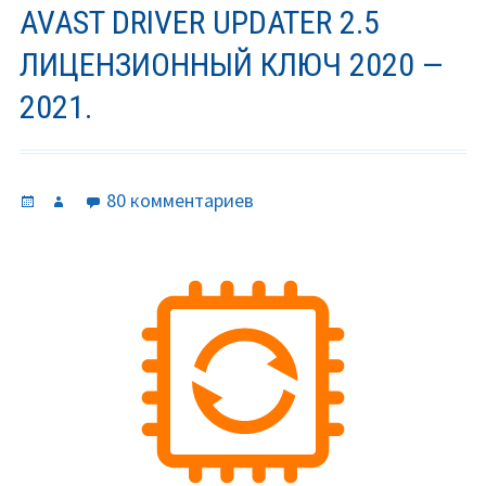
AVAST DRIVER UPDATER 2.5
ЛИЦЕНЗИОННЫЙ КЛЮЧ 2020 —
2021.
Опубликовано
Автор
к
80 комментариев
записи
Avast
driver
updater
2.5
лицензионный
ключ
2020
—
2021.