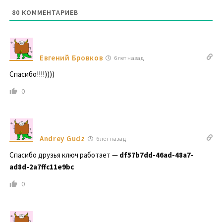
80
КОММЕНТАРИЕВ
Евгений Бровков
6 лет назад
Спасибо!!!!))))
0
Andrey Gudz
6 лет назад
Спасибо друзья ключ работает —
df57b7dd-46ad-48a7-
ad8d-2a7ffc11e9bc
0