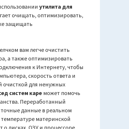
 использовании
утилита для
огает очищать, оптимизировать,
кже защищать
елчком вам легче очистить
ра, а также оптимизировать
подключения к Интернету, чтобы
мпьютера, скорость ответа и
й очисткой для ненужных
сед систем каре
может помочь
ранства. Переработанный
 точные данные в реальном
и температуре материнской
 о дисках, ОЗУ и процессоре,