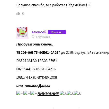
Большое спасибо, все работает. Удачи Вам ! ! !
0
Алексей
Редактор
7 лет назад
Пробуем эти ключи,
7BC09-96375-90E61-0A054
до 2020 года (успейте активи
DA824-3A1B0-1FB0A-37954
60797-A43F2-8555E-F42C6
10B17-F1X3D-BYR4D-1XXII
или читаем Далее:
ВНИМАНИЕ