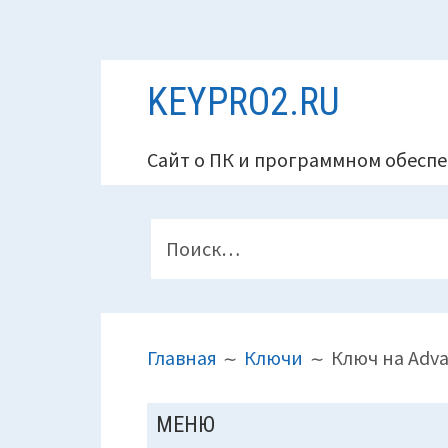
Перейти
KEYPRO2.RU
к
содержимому
Сайт о ПК и программном обеспе
ПАНЕЛЬ
Найти:
ВЕРХНЕГО
КОЛОНТИТУЛА
ПУТЬ
Главная
Ключи
Ключ на Adva
НА
САЙТЕ
ОСНОВНАЯ
МЕНЮ
(ХЛЕБНЫЕ