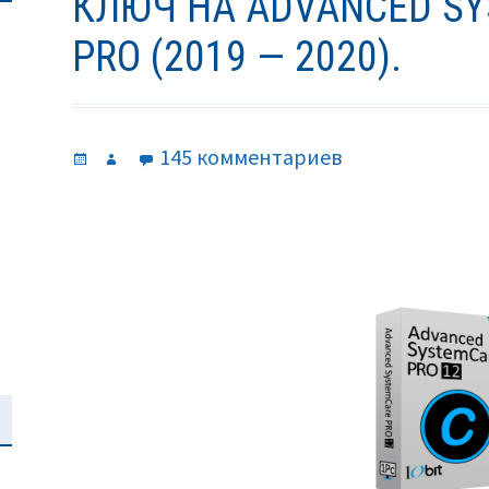
КЛЮЧ НА ADVANCED SY
PRO (2019 — 2020).
Опубликовано
Автор
к
145 комментариев
записи
Ключ
на
Advanced
SystemCare
12.6
Pro
(2019
—
2020).