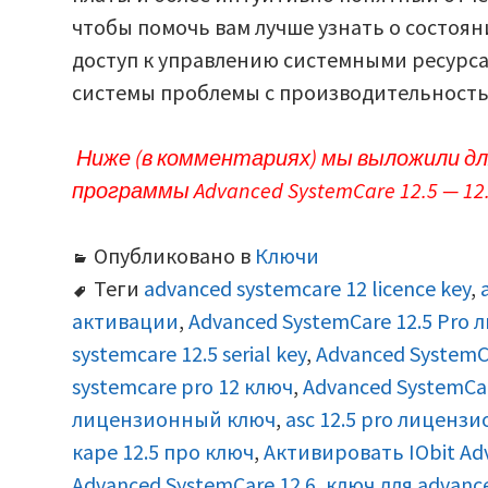
чтобы помочь вам лучше узнать о состоя
доступ к управлению системными ресурс
системы проблемы с производительность
Ниже (в комментариях) мы выложили дл
программы Advanced SystemCare 12.5 — 12.6
Опубликовано в
Ключи
Теги
advanced systemcare 12 licence key
,
активации
,
Advanced SystemCare 12.5 Pro
systemcare 12.5 serial key
,
Advanced SystemCar
systemcare pro 12 ключ
,
Advanced SystemCa
лицензионный ключ
,
asc 12.5 pro лиценз
каре 12.5 про ключ
,
Активировать IObit Ad
Advanced SystemCare 12.6
,
ключ для advance