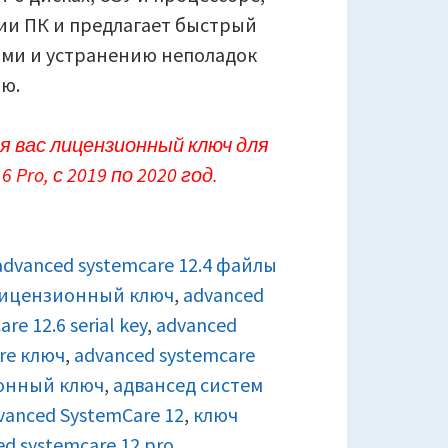
нии ПК и предлагает быстрый
ами и устранению неполадок
ю.
я вас лицензионный ключ для
 Pro, с 2019 по 2020 год.
advanced systemcare 12.4 файлы
 лицензионный ключ
,
advanced
e 12.6 serial key
,
advanced
re ключ
,
advanced systemcare
ионный ключ
,
адвансед систем
vanced SystemCare 12
,
ключ
d systemcare 12 pro