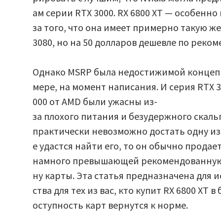
2021
ам серии RTX 3000. RX 6800 XT — особенно
году.
за того, что она имеет примерно такую ж
3080, но на 50 долларов дешевле по реко
Однако MSRP была недостижимой концепц
мере, на момент написания. И серия RTX 30
000 от AMD были ужасны из-
за плохого питания и безудержного скаль
практически невозможно достать одну из 
е удастся найти его, то он обычно прода
намного превышающей рекомендованную
ну карты. Эта статья предназначена для 
ства для тех из вас, кто купит RX 6800 XT 
оступность карт вернутся к норме.