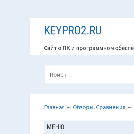
Перейти
KEYPRO2.RU
к
содержимому
Сайт о ПК и программном обеспе
ПАНЕЛЬ
Найти:
ВЕРХНЕГО
КОЛОНТИТУЛА
ПУТЬ
Главная
Обзоры. Сравнения
НА
САЙТЕ
ОСНОВНАЯ
МЕНЮ
(ХЛЕБНЫЕ