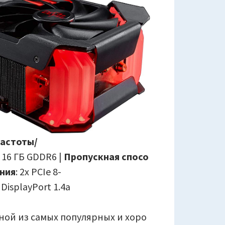
частоты/
16 ГБ GDDR6 |
Пропускная спосо
ния
: 2x PCIe 8-
 DisplayPort 1.4a
дной из самых популярных и хоро