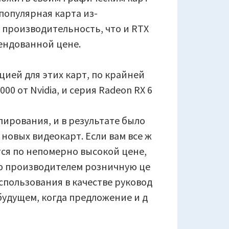
 популярная карта из-
е производительность, что и RTX
мендованной цене.
ией для этих карт, по крайней
00 от Nvidia, и серия Radeon RX 6
пирования, и в результате было
новых видеокарт. Если вам все ж
ется по непомерно высокой цене,
 производителем розничную це
использования в качестве руковод
в будущем, когда предложение и д