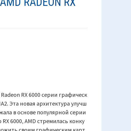
AMD RADEON RX
Radeon RX 6000 серии графическ
A2. Эта новая архитектура улучш
ежала в основе популярной серии
ю RX 6000, AMD стремилась конку
дложить своим графическим карт