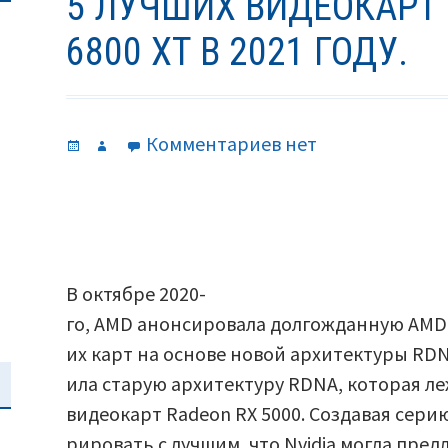
5 ЛУЧШИХ ВИДЕОКАРТ 
6800 XT В 2021 ГОДУ.
Опубликовано
Автор
к
Комментариев
нет
записи
5
лучших
видеокарт
AMD
В октябре 2020-
Radeon
го, AMD анонсировала долгожданную AMD 
RX
их карт на основе новой архитектуры RDN
6800
ила старую архитектуру RDNA, которая л
XT
видеокарт Radeon RX 5000. Создавая сери
в
рировать с лучшим, что Nvidia могла пре