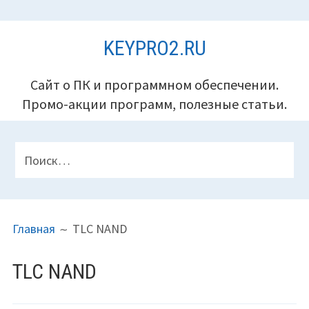
Перейти
KEYPRO2.RU
к
содержимому
Сайт о ПК и программном обеспечении.
Промо-акции программ, полезные статьи.
ПАНЕЛЬ
Найти:
ВЕРХНЕГО
КОЛОНТИТУЛА
ПУТЬ
Главная
TLC NAND
НА
САЙТЕ
TLC NAND
(ХЛЕБНЫЕ
КРОШКИ)