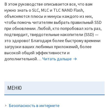
Все
В этом руководстве описывается все, что вам
что
нужно знать о SLC, MLC и TLC NAND Flash,
вам
объясняются плюсы и минусы каждого из них,
нужно
чтобы помочь читателям выбрать правильный SSD
знать
при обновлении. Любой, кто попробовал хоть раз,
о
подтвердит, твердотельные накопители (SSD) —
SSD,
это здорово! Благодаря более быстрому времени
чтобы
загрузки ваших любимых приложений, более
выбрать
высокой общей эффективности и
лучший.
Все
дополнительной…
Читать дальше
что
вам
нужно
знать
ОСНОВНАЯ
МЕНЮ
о
ПАНЕЛЬ
SSD,
чтобы
Безопасность в интернете
выбрать