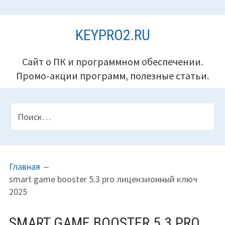
Перейти
KEYPRO2.RU
к
содержимому
Сайт о ПК и программном обеспечении.
Промо-акции программ, полезные статьи.
ПАНЕЛЬ
Найти:
ВЕРХНЕГО
КОЛОНТИТУЛА
ПУТЬ
Главная
НА
smart game booster 5.3 pro лицензионный ключ
САЙТЕ
2025
(ХЛЕБНЫЕ
КРОШКИ)
SMART GAME BOOSTER 5.3 PRO