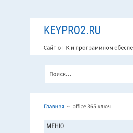
Перейти
KEYPRO2.RU
к
содержимому
Сайт о ПК и программном обеспе
ПАНЕЛЬ
Найти:
ВЕРХНЕГО
КОЛОНТИТУЛА
ПУТЬ
Главная
office 365 ключ
НА
САЙТЕ
ОСНОВНАЯ
МЕНЮ
(ХЛЕБНЫЕ