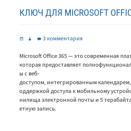
КЛЮЧ ДЛЯ MICROSOFT OFFIC
Опубликовано
Автор
к
3 комментария
записи
Ключ
Microsoft Office 365 — это современная п
для
которая предоставляет полнофункционал
Microsoft
ы с веб-
Office
доступом, интегрированным календарем, 
365.
оддержкой доступа к мобильному устройст
нилища электронной почты и 5 терабайт
етную запись.