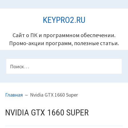
Перейти
KEYPRO2.RU
к
содержимому
Сайт о ПК и программном обеспечении.
Промо-акции программ, полезные статьи.
ПАНЕЛЬ
Найти:
ВЕРХНЕГО
КОЛОНТИТУЛА
ПУТЬ
Главная
Nvidia GTX 1660 Super
НА
САЙТЕ
NVIDIA GTX 1660 SUPER
(ХЛЕБНЫЕ
КРОШКИ)