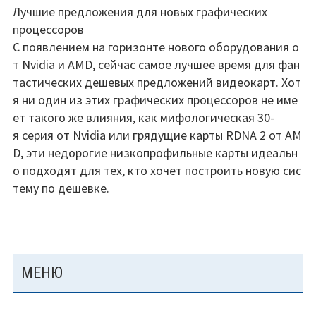
Лучшие
Лучшие предложения для новых графических
дешевые
процессоров
видеокарты
С появлением на горизонте нового оборудования о
в
т Nvidia и AMD, сейчас самое лучшее время для фан
2020
тастических дешевых предложений видеокарт. Хот
году.
я ни один из этих графических процессоров не име
ет такого же влияния, как мифологическая 30-
я серия от Nvidia или грядущие карты RDNA 2 от AM
D, эти недорогие низкопрофильные карты идеальн
о подходят для тех, кто хочет построить новую сис
тему по дешевке.
ОСНОВНАЯ
МЕНЮ
ПАНЕЛЬ