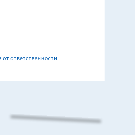
rsky
net
ty
ие
и
з от ответственности