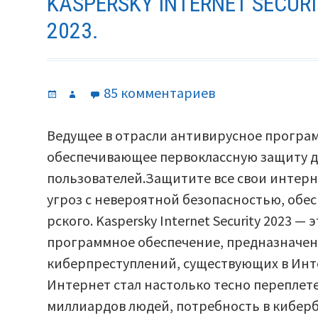
KASPERSKY INTERNET SECU
2023.
Опубликовано
Автор
к
85 комментариев
записи
Kaspersky
Ведущее в отрасли антивирусное програ
Internet
обеспечивающее первоклассную защиту дл
Security
пользователей.Защитите все свои интерн
свежие
угроз с невероятной безопасностью, обе
ключи
рского. Kaspersky Internet Security 2023 
2023.
программное обеспечение, предназначенн
киберпреступлений, существующих в Инте
Интернет стал настолько тесно перепле
миллиардов людей, потребность в киберб