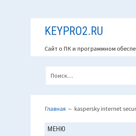
Перейти
KEYPRO2.RU
к
содержимому
Сайт о ПК и программном обеспе
ПАНЕЛЬ
Найти:
ВЕРХНЕГО
КОЛОНТИТУЛА
ПУТЬ
Главная
kaspersky internet sec
НА
САЙТЕ
ОСНОВНАЯ
МЕНЮ
(ХЛЕБНЫЕ