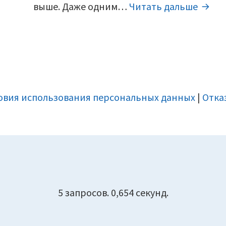
Kaspe
выше. Даже одним…
Читать дальше
Inter
Securi
свеж
ключ
2023.
овия использования персональных данных
|
Отка
5 запросов. 0,654 секунд.