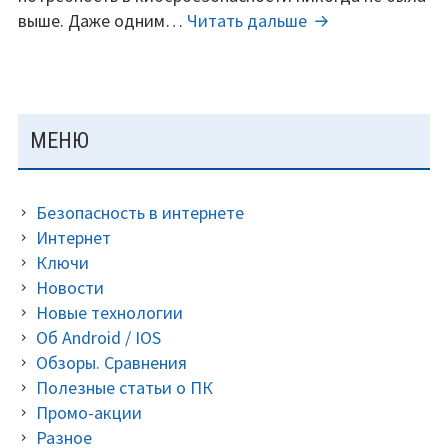
Kaspersky
выше. Даже одним…
Читать дальше
Internet
Security
свежие
ключи
ОСНОВНАЯ
МЕНЮ
2023.
ПАНЕЛЬ
Безопасность в интернете
Интернет
Ключи
Новости
Новые технологии
Об Android / IOS
Обзоры. Сравнения
Полезные статьи о ПК
Промо-акции
Разное