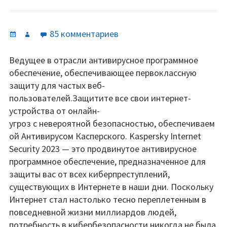
Опубликовано
Автор
к
85 комментариев
записи
Kaspersky
Ведущее в отрасли антивирусное программное
Internet
обеспечение, обеспечивающее первоклассную
Security
защиту для частых веб-
свежие
пользователей.Защитите все свои интернет-
ключи
устройства от онлайн-
2023.
угроз с невероятной безопасностью, обеспечиваем
ой Антивирусом Касперского. Kaspersky Internet
Security 2023 — это продвинутое антивирусное
программное обеспечение, предназначенное для
защиты вас от всех киберпреступлений,
существующих в Интернете в наши дни. Поскольку
Интернет стал настолько тесно переплетенным в
повседневной жизни миллиардов людей,
потребность в кибербезопасности никогда не была