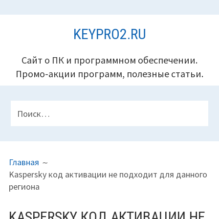
Перейти
KEYPRO2.RU
к
содержимому
Сайт о ПК и программном обеспечении.
Промо-акции программ, полезные статьи.
ПАНЕЛЬ
Найти:
ВЕРХНЕГО
КОЛОНТИТУЛА
ПУТЬ
Главная
НА
Kaspersky код активации не подходит для данного
САЙТЕ
региона
(ХЛЕБНЫЕ
КРОШКИ)
KASPERSKY КОД АКТИВАЦИИ НЕ