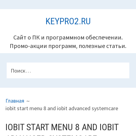
Перейти
KEYPRO2.RU
к
содержимому
Сайт о ПК и программном обеспечении.
Промо-акции программ, полезные статьи.
ПАНЕЛЬ
Найти:
ВЕРХНЕГО
КОЛОНТИТУЛА
ПУТЬ
Главная
НА
iobit start menu 8 and iobit advanced systemcare
САЙТЕ
(ХЛЕБНЫЕ
IOBIT START MENU 8 AND IOBIT
КРОШКИ)