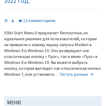
2022 ГОД.
Опубликовано
Автор
к
12 комментариев
записи
IObit
IObit Start Menu 8 предлагает бесплатное, но
Start
идеальное решение для пользователей, которые
Menu
не привыкли к новому экрану запуска Modern в
8
Windows 8 и Windows 10. Оно возвращает как
Pro
классическую кнопку « Пуск», так и меню «Пуск» в
V
Windows 8 и Windows 10. Вы можете выбрать
5.3
кнопку, которая выглядит как классическая кнопка
лицензионный
IObit
Windows 7, или установить…
Читать дальше
ключ
Start
на
Menu
2021
8
—
Pro
ОСНОВНАЯ
МЕНЮ
2022
V