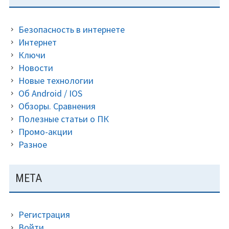
ПАНЕЛЬ
год.
5.3
лицензи
Безопасность в интернете
ключ
Интернет
на
Ключи
2021
Новости
—
Новые технологии
2022
Об Android / IOS
год.
Обзоры. Сравнения
Полезные статьи о ПК
Промо-акции
Разное
МЕТА
Регистрация
Войти