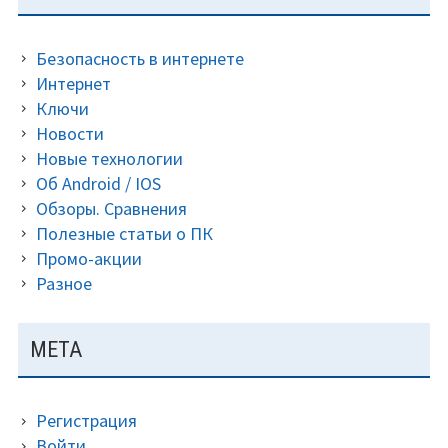
ПАНЕЛЬ
ключ
на
Безопасность в интернете
2019-
Интернет
2020
Ключи
год
Новости
Новые технологии
Об Android / IOS
Обзоры. Сравнения
Полезные статьи о ПК
Промо-акции
Разное
МЕТА
Регистрация
Войти