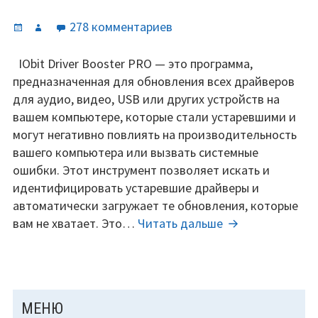
Опубликовано
Автор
к
278 комментариев
записи
IObit
IObit Driver Booster PRO — это программа,
Driver
предназначенная для обновления всех драйверов
Booster
для аудио, видео, USB или других устройств на
6.6
вашем компьютере, которые стали устаревшими и
PRO
могут негативно повлиять на производительность
лицензионный
вашего компьютера или вызвать системные
ключ
ошибки. Этот инструмент позволяет искать и
на
идентифицировать устаревшие драйверы и
2019-
автоматически загружает те обновления, которые
2020
IObit
вам не хватает. Это…
Читать дальше
год
Driver
Booster
6.6
PRO
ОСНОВНАЯ
МЕНЮ
лицензионный