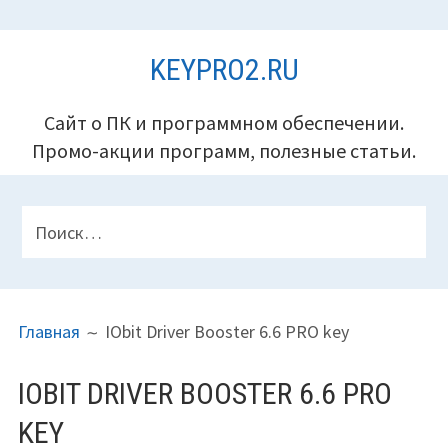
Перейти
KEYPRO2.RU
к
содержимому
Сайт о ПК и программном обеспечении.
Промо-акции программ, полезные статьи.
ПАНЕЛЬ
Найти:
ВЕРХНЕГО
КОЛОНТИТУЛА
ПУТЬ
Главная
IObit Driver Booster 6.6 PRO key
НА
САЙТЕ
IOBIT DRIVER BOOSTER 6.6 PRO
(ХЛЕБНЫЕ
KEY
КРОШКИ)