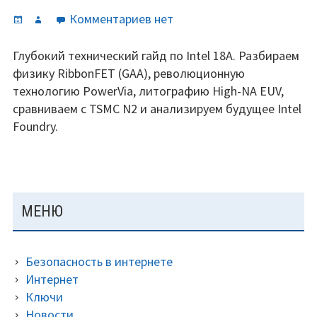
Опубликовано
Автор
к
Комментариев
нет
записи
Полный
Глубокий технический гайд по Intel 18A. Разбираем
обзор
физику RibbonFET (GAA), революционную
техпроцесса
технологию PowerVia, литографию High-NA EUV,
Intel
сравниваем с TSMC N2 и анализируем будущее Intel
18A:
Foundry.
RibbonFET,
PowerVia
и
будущее
ОСНОВНАЯ
МЕНЮ
эры
ПАНЕЛЬ
ангстрем.
Безопасность в интернете
Интернет
Ключи
Новости