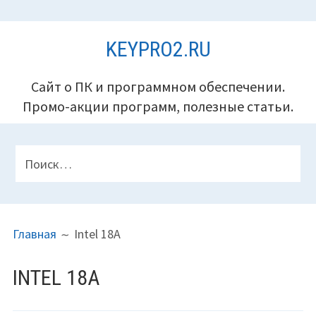
Перейти
KEYPRO2.RU
к
содержимому
Сайт о ПК и программном обеспечении.
Промо-акции программ, полезные статьи.
ПАНЕЛЬ
Найти:
ВЕРХНЕГО
КОЛОНТИТУЛА
ПУТЬ
Главная
Intel 18A
НА
САЙТЕ
INTEL 18A
(ХЛЕБНЫЕ
КРОШКИ)