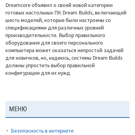
Новые
Dreamcore объявил о своей новой категории
ПК
готовых настольных ПК Dream Builds, включающей
Dreamcore
шесть моделей, которые были настроены со
Dream
спецификациями для различных уровней
Builds
производительности. Выбор правильного
готовы
оборудования для своего персонального
к
компьютера может оказаться непростой задачей
запуску.
для новичков, но, надеюсь, системы Dream Builds
должны упростить выбор правильной
конфигурации для их нужд.
ОСНОВНАЯ
МЕНЮ
ПАНЕЛЬ
Безопасность в интернете