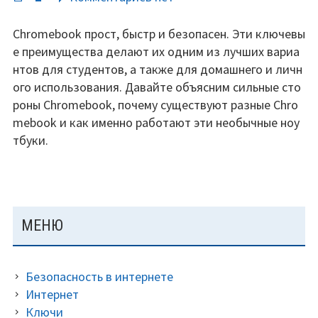
записи
Почему
Chromebook прост, быстр и безопасен. Эти ключевы
Chromebook
е преимущества делают их одним из лучших вариа
—
нтов для студентов, а также для домашнего и личн
идеальный
ого использования. Давайте объясним сильные сто
компаньон
роны Chromebook, почему существуют разные Chro
для
mebook и как именно работают эти необычные ноу
студентов?
тбуки.
Давайте
разберемся.
ОСНОВНАЯ
МЕНЮ
ПАНЕЛЬ
Безопасность в интернете
Интернет
Ключи