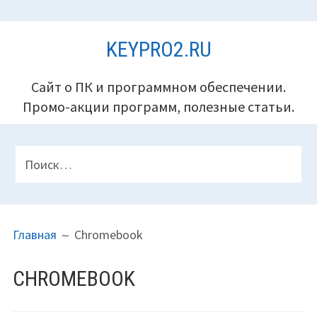
Перейти
KEYPRO2.RU
к
содержимому
Сайт о ПК и программном обеспечении.
Промо-акции программ, полезные статьи.
ПАНЕЛЬ
Найти:
ВЕРХНЕГО
КОЛОНТИТУЛА
ПУТЬ
Главная
Chromebook
НА
САЙТЕ
CHROMEBOOK
(ХЛЕБНЫЕ
КРОШКИ)