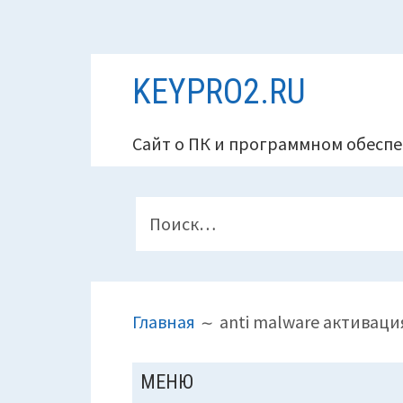
Перейти
KEYPRO2.RU
к
содержимому
Сайт о ПК и программном обеспе
ПАНЕЛЬ
Найти:
ВЕРХНЕГО
КОЛОНТИТУЛА
ПУТЬ
Главная
anti malware активаци
НА
САЙТЕ
ОСНОВНАЯ
МЕНЮ
(ХЛЕБНЫЕ