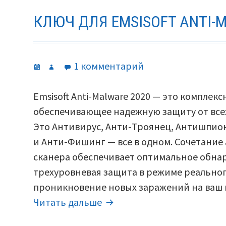
КЛЮЧ ДЛЯ EMSISOFT ANTI-M
Опубликовано
Автор
к
1 комментарий
записи
Ключ
Emsisoft Anti-Malware 2020 — это компле
для
обеспечивающее надежную защиту от всех
Emsisoft
Это Антивирус, Анти-Троянец, Антишпион
Anti-
и Анти-Фишинг — все в одном. Сочетание
Malware
сканера обеспечивает оптимальное обнар
2020.
трехуровневая защита в режиме реально
проникновение новых заражений на ваш
Ключ
Читать дальше
для