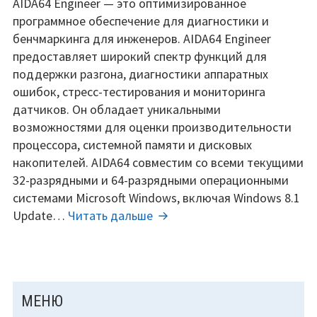
AIDA64
AIDA64 Engineer — это оптимизированное
engineer
программное обеспечение для диагностики и
edition
бенчмаркинга для инженеров. AIDA64 Engineer
8.30.8300
предоставляет широкий спектр функций для
ключи
поддержки разгона, диагностики аппаратных
(2026).
ошибок, стресс-тестирования и мониторинга
датчиков. Он обладает уникальными
возможностями для оценки производительности
процессора, системной памяти и дисковых
накопителей. AIDA64 совместим со всеми текущими
32-разрядными и 64-разрядными операционными
системами Microsoft Windows, включая Windows 8.1
AIDA64
Update…
Читать дальше
engineer
edition
8.30.8300
ключи
ОСНОВНАЯ
МЕНЮ
(2026).