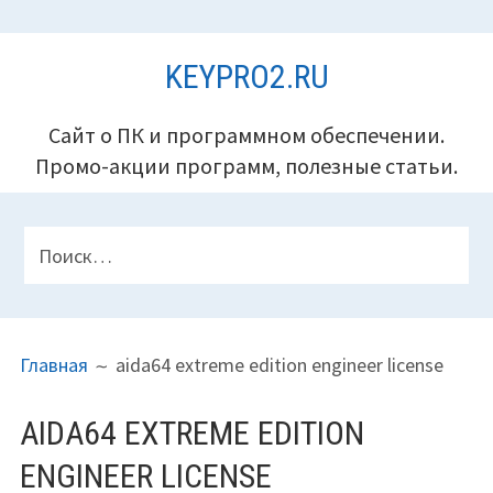
Перейти
KEYPRO2.RU
к
содержимому
Сайт о ПК и программном обеспечении.
Промо-акции программ, полезные статьи.
ПАНЕЛЬ
Найти:
ВЕРХНЕГО
КОЛОНТИТУЛА
ПУТЬ
Главная
aida64 extreme edition engineer license
НА
САЙТЕ
AIDA64 EXTREME EDITION
(ХЛЕБНЫЕ
ENGINEER LICENSE
КРОШКИ)