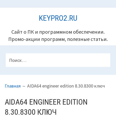
Перейти
KEYPRO2.RU
к
содержимому
Сайт о ПК и программном обеспечении.
Промо-акции программ, полезные статьи.
ПАНЕЛЬ
Найти:
ВЕРХНЕГО
КОЛОНТИТУЛА
ПУТЬ
Главная
AIDA64 engineer edition 8.30.8300 ключ
НА
САЙТЕ
AIDA64 ENGINEER EDITION
(ХЛЕБНЫЕ
8.30.8300 КЛЮЧ
КРОШКИ)