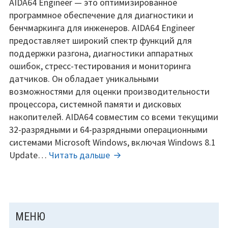
AIDA64
AIDA64 Engineer — это оптимизированное
engineer
программное обеспечение для диагностики и
edition
бенчмаркинга для инженеров. AIDA64 Engineer
8.30.8300
предоставляет широкий спектр функций для
ключи
поддержки разгона, диагностики аппаратных
(2026).
ошибок, стресс-тестирования и мониторинга
датчиков. Он обладает уникальными
возможностями для оценки производительности
процессора, системной памяти и дисковых
накопителей. AIDA64 совместим со всеми текущими
32-разрядными и 64-разрядными операционными
системами Microsoft Windows, включая Windows 8.1
AIDA64
Update…
Читать дальше
engineer
edition
8.30.8300
ключи
ОСНОВНАЯ
МЕНЮ
(2026).