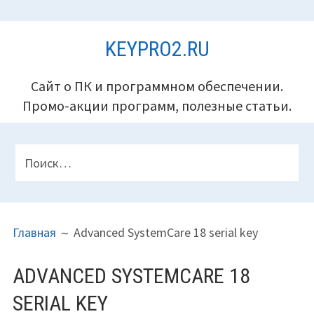
Перейти
KEYPRO2.RU
к
содержимому
Сайт о ПК и программном обеспечении.
Промо-акции программ, полезные статьи.
ПАНЕЛЬ
Найти:
ВЕРХНЕГО
КОЛОНТИТУЛА
ПУТЬ
Главная
Advanced SystemCare 18 serial key
НА
САЙТЕ
ADVANCED SYSTEMCARE 18
(ХЛЕБНЫЕ
SERIAL KEY
КРОШКИ)