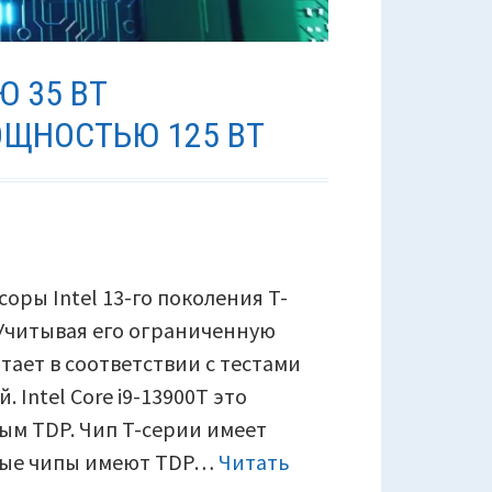
Ю 35 ВТ
ОЩНОСТЬЮ 125 ВТ
ры Intel 13-го поколения T-
. Учитывая его ограниченную
ает в соответствии с тестами
 Intel Core i9-13900T это
ным TDP. Чип T-серии имеет
чные чипы имеют TDP…
Читать