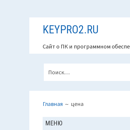
Перейти
KEYPRO2.RU
к
содержимому
Сайт о ПК и программном обеспе
ПАНЕЛЬ
Найти:
ВЕРХНЕГО
КОЛОНТИТУЛА
ПУТЬ
Главная
цена
НА
САЙТЕ
ОСНОВНАЯ
МЕНЮ
(ХЛЕБНЫЕ