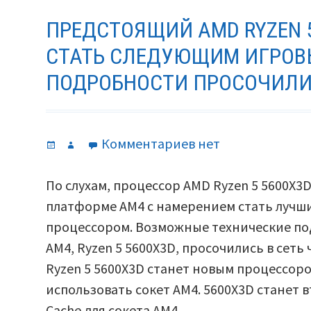
ПРЕДСТОЯЩИЙ AMD RYZEN 
СТАТЬ СЛЕДУЮЩИМ ИГРОВ
ПОДРОБНОСТИ ПРОСОЧИЛИ
Опубликовано
Автор
к
Комментариев
нет
записи
Предстоящий
По слухам, процессор AMD Ryzen 5 5600X3D
AMD
платформе AM4 с намерением стать луч
Ryzen
процессором. Возможные технические по
5
AM4, Ryzen 5 5600X3D, просочились в сеть
5600X3D
Ryzen 5 5600X3D станет новым процессором
может
использовать сокет AM4. 5600X3D станет 
стать
Cache для сокета AM4.