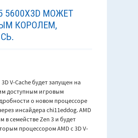
5 5600X3D МОЖЕТ
ЫМ КОРОЛЕМ,
СЬ.
 3D V-Cache будет запущен на
шим доступным игровым
дробности о новом процессоре
 через инсайдера chi11eddog. AMD
 в семействе Zen 3 и будет
вторым процессором AMD с 3D V-