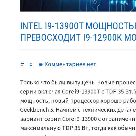
INTEL I9-13900T МОЩНОСТЬ
ПРЕВОСХОДИТ I9-12900K М
Опубликовано
Автор
к
Комментариев
нет
записи
Intel
Только что были выпущены новые процессо
i9-
серии включая Core i9-13900T с TDP 35 Вт
13900T
мощность, новый процессор хорошо работ
мощностью
Geekbench 5. Начнем с технических деталей.
35
вариант серии Core i9-13900 с ограничен
Вт
максимальную TDP 35 Вт, тогда как обы