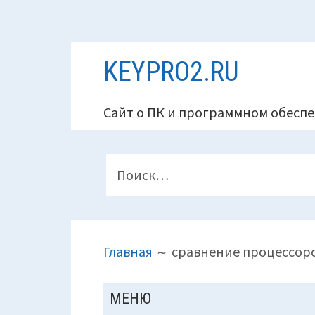
Перейти
KEYPRO2.RU
к
содержимому
Сайт о ПК и программном обеспе
ПАНЕЛЬ
Найти:
ВЕРХНЕГО
КОЛОНТИТУЛА
ПУТЬ
Главная
сравнение процессоров
НА
САЙТЕ
ОСНОВНАЯ
МЕНЮ
(ХЛЕБНЫЕ