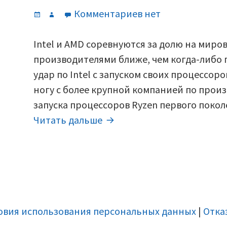
Опубликовано
Автор
к
Комментариев
нет
записи
Что
Intel и AMD соревнуются за долю на миро
лучше
производителями ближе, чем когда-либо 
выбрать
удар по Intel с запуском своих процессоров
Intel
ногу с более крупной компанией по произ
или
запуска процессоров Ryzen первого пок
Что
AMD:
Читать дальше
лучше
сравнение?
выбрать
(2019)
Intel
или
AMD:
сравнение?
овия использования персональных данных
|
Отка
(2019)