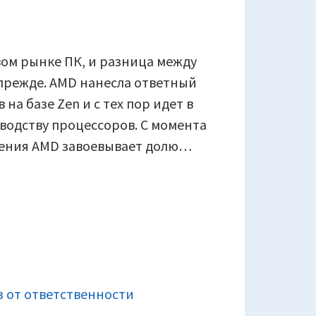
вом рынке ПК, и разница между
прежде. AMD нанесла ответный
 на базе Zen и с тех пор идет в
водству процессоров. С момента
оления AMD завоевывает долю…
з от ответственности