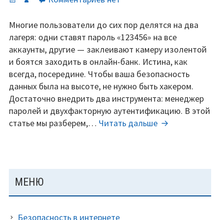
записи
Безопасность
Многие пользователи до сих пор делятся на два
без
лагеря: одни ставят пароль «123456» на все
паранойи:
аккаунты, другие — заклеивают камеру изолентой
как
и боятся заходить в онлайн-банк. Истина, как
защитить
всегда, посередине. Чтобы ваша безопасность
данные
данных была на высоте, не нужно быть хакером.
и
Достаточно внедрить два инструмента: менеджер
не
паролей и двухфакторную аутентификацию. В этой
сойти
Безопасность
статье мы разберем,…
Читать дальше
с
без
ума.
паранойи:
как
защитить
ОСНОВНАЯ
МЕНЮ
данные
ПАНЕЛЬ
и
не
Безопасность в интернете