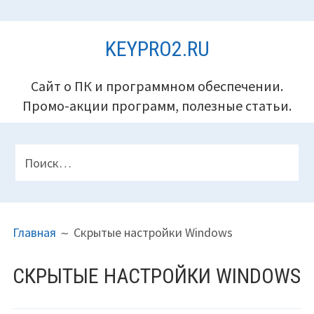
Перейти
KEYPRO2.RU
к
содержимому
Сайт о ПК и программном обеспечении.
Промо-акции программ, полезные статьи.
ПАНЕЛЬ
Найти:
ВЕРХНЕГО
КОЛОНТИТУЛА
ПУТЬ
Главная
Скрытые настройки Windows
НА
САЙТЕ
СКРЫТЫЕ НАСТРОЙКИ WINDOWS
(ХЛЕБНЫЕ
КРОШКИ)