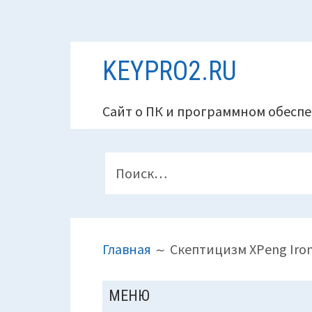
Перейти
KEYPRO2.RU
к
содержимому
Сайт о ПК и программном обеспе
ПАНЕЛЬ
Найти:
ВЕРХНЕГО
КОЛОНТИТУЛА
ПУТЬ
Главная
Скептицизм XPeng Iro
НА
САЙТЕ
ОСНОВНАЯ
МЕНЮ
(ХЛЕБНЫЕ