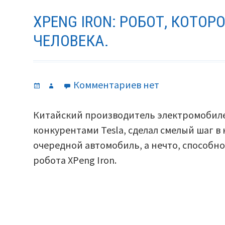
XPENG IRON: РОБОТ, КОТОР
ЧЕЛОВЕКА.
Опубликовано
Автор
к
Комментариев
нет
записи
XPeng
Китайский производитель электромобиле
Iron:
конкурентами Tesla, сделал смелый шаг в 
Робот,
очередной автомобиль, а нечто, способн
которого
робота XPeng Iron.
приняли
за
человека.