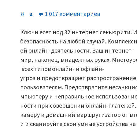
Опубликовано
Автор
к
1 017 комментариев
записи
Ключи
Ключи есет нод 32 интернет секьюрити. 
к
безопасность на любой случай. Комплекс
ESET
ой онлайн-деятельности. Ваш интернет-
NOD
мир, наконец, в надежных руках. Многоу
32
всех типов онлайн- и офлайн-
Internet
угроз и предотвращает распространени
Security
пользователям. Предотвратите несанкци
19
мпьютеру и неправильное использование 
(2026).
ности при совершении онлайн-платежей.
камеру и домашний маршрутизатор от вт
и и сканируйте свои умные устройства на