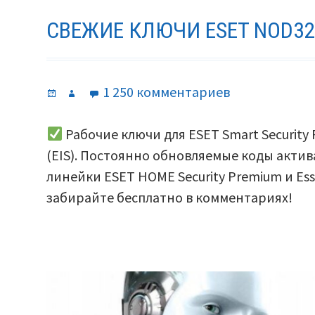
СВЕЖИЕ КЛЮЧИ ESET NOD32 
Опубликовано
Автор
к
1 250 комментариев
записи
Свежие
Рабочие ключи для ESET Smart Security P
ключи
(EIS). Постоянно обновляемые коды актив
ESET
линейки ESET HOME Security Premium и Ess
Nod32
забирайте бесплатно в комментариях!
на
2026
год.