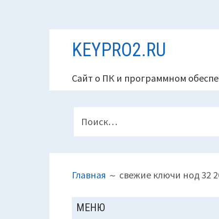
Перейти
KEYPRO2.RU
к
содержимому
Сайт о ПК и программном обеспе
ПАНЕЛЬ
Найти:
ВЕРХНЕГО
КОЛОНТИТУЛА
ПУТЬ
Главная
свежие ключи нод 32 2
НА
САЙТЕ
ОСНОВНАЯ
МЕНЮ
(ХЛЕБНЫЕ