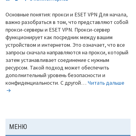
записи
Прокси-
Основные понятия: прокси и ESET VPN Для начала,
сервера
важно разобраться в том, что представляют собой
против
прокси-серверы и ESET VPN. Прокси-сервер
ESET
функционирует как посредник между вашим
VPN.
устройством и интернетом. Это означает, что все
Где
запросы сначала направляются на прокси, который
купить
затем устанавливает соединение с нужным
дешево
ресурсом. Такой подход может обеспечить
и
дополнительный уровень безопасности и
взять
Прок
конфиденциальности. С другой…
Читать дальше
ключи
серв
бесплатно.
прот
ESET
VPN.
Где
ОСНОВНАЯ
МЕНЮ
купи
ПАНЕЛЬ
деш