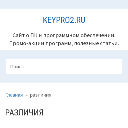
Перейти
KEYPRO2.RU
к
содержимому
Сайт о ПК и программном обеспечении.
Промо-акции программ, полезные статьи.
ПАНЕЛЬ
Найти:
ВЕРХНЕГО
КОЛОНТИТУЛА
ПУТЬ
Главная
различия
НА
САЙТЕ
РАЗЛИЧИЯ
(ХЛЕБНЫЕ
КРОШКИ)