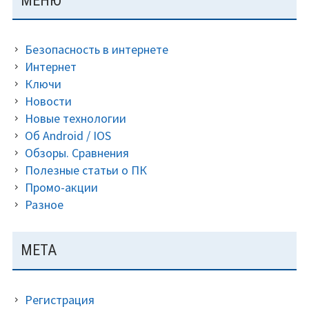
МЕНЮ
для
ПАНЕЛЬ
центральных
процессоров
Безопасность в интернете
в
Интернет
2021
Ключи
году.
Новости
Новые технологии
Об Android / IOS
Обзоры. Сравнения
Полезные статьи о ПК
Промо-акции
Разное
МЕТА
Регистрация