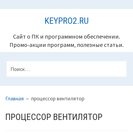
Перейти
KEYPRO2.RU
к
содержимому
Сайт о ПК и программном обеспечении.
Промо-акции программ, полезные статьи.
ПАНЕЛЬ
Найти:
ВЕРХНЕГО
КОЛОНТИТУЛА
ПУТЬ
Главная
процессор вентилятор
НА
САЙТЕ
ПРОЦЕССОР ВЕНТИЛЯТОР
(ХЛЕБНЫЕ
КРОШКИ)