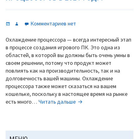
Опубликовано
Автор
к
Комментариев
нет
записи
Топ
Охлаждение процессора — всегда интересный этап
5
в процессе создания игрового ПК. Это одна из
лучших
областей, в которой вы должны быть очень умны в
бюджетных
своем решении, потому что продукт может
радиаторов
повлиять как на производительность, так и на
для
долговечность вашей машины. Охлаждение
центральных
процессора также может сказаться на вашем
процессоров
кошельке, поскольку в настоящее время на рынке
в
Топ
есть много…
Читать дальше
2021
5
году.
лучших
бюджетных
радиаторов
ОСНОВНАЯ