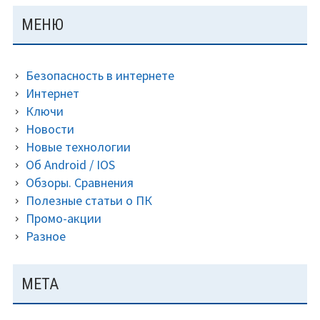
историю
ОСНОВНАЯ
МЕНЮ
Интернета
ПАНЕЛЬ
утечка
логинов
Безопасность в интернете
и
Интернет
паролей
Ключи
пользователей.
Новости
Новые технологии
Об Android / IOS
Обзоры. Сравнения
Полезные статьи о ПК
Промо-акции
Разное
МЕТА