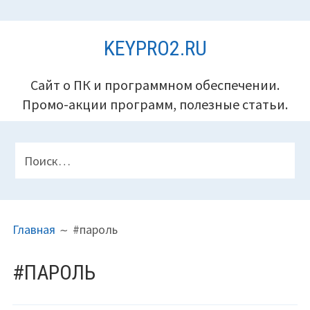
Перейти
KEYPRO2.RU
к
содержимому
Сайт о ПК и программном обеспечении.
Промо-акции программ, полезные статьи.
ПАНЕЛЬ
Найти:
ВЕРХНЕГО
КОЛОНТИТУЛА
ПУТЬ
Главная
#пароль
НА
САЙТЕ
#ПАРОЛЬ
(ХЛЕБНЫЕ
КРОШКИ)