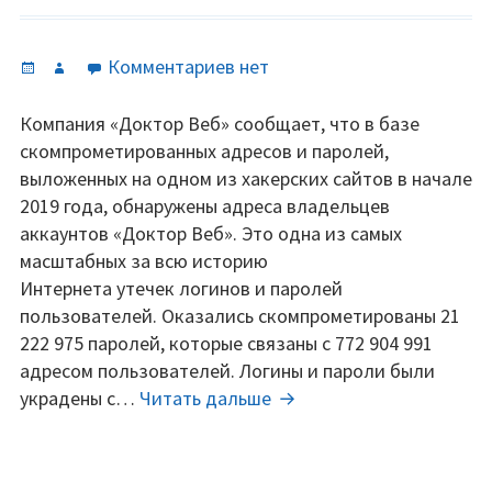
Опубликовано
Автор
к
Комментариев
нет
записи
Самая
Компания «Доктор Веб» сообщает, что в базе
масштабная
скомпрометированных адресов и паролей,
за
выложенных на одном из хакерских сайтов в начале
всю
2019 года, обнаружены адреса владельцев
историю
аккаунтов «Доктор Веб». Это одна из самых
Интернета
масштабных за всю историю
утечка
Интернета утечек логинов и паролей
логинов
пользователей. Оказались скомпрометированы 21
и
222 975 паролей, которые связаны с 772 904 991
паролей
адресом пользователей. Логины и пароли были
пользователей.
Самая
украдены с…
Читать дальше
масштабная
за
всю