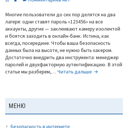
записи
Безопасность
Многие пользователи до сих пор делятся на два
без
лагеря: одни ставят пароль «123456» на все
паранойи:
аккаунты, другие — заклеивают камеру изолентой
как
и боятся заходить в онлайн-банк. Истина, как
защитить
всегда, посередине. Чтобы ваша безопасность
данные
данных была на высоте, не нужно быть хакером.
и
Достаточно внедрить два инструмента: менеджер
не
паролей и двухфакторную аутентификацию. В этой
сойти
Безопасность
статье мы разберем,…
Читать дальше
с
без
ума.
паранойи:
как
защитить
ОСНОВНАЯ
МЕНЮ
данные
ПАНЕЛЬ
и
не
Безопасность в интернете