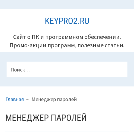
Перейти
KEYPRO2.RU
к
содержимому
Сайт о ПК и программном обеспечении.
Промо-акции программ, полезные статьи.
ПАНЕЛЬ
Найти:
ВЕРХНЕГО
КОЛОНТИТУЛА
ПУТЬ
Главная
Менеджер паролей
НА
САЙТЕ
МЕНЕДЖЕР ПАРОЛЕЙ
(ХЛЕБНЫЕ
КРОШКИ)