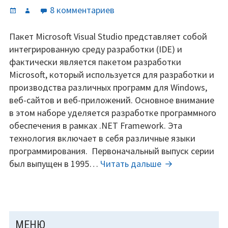
Опубликовано
Автор
к
8 комментариев
записи
Ключи
Пакет Microsoft Visual Studio представляет собой
Microsoft
интегрированную среду разработки (IDE) и
Visual
фактически является пакетом разработки
Studio
Microsoft, который используется для разработки и
Professional,
производства различных программ для Windows,
Ultimate,
веб-сайтов и веб-приложений. Основное внимание
Premium
в этом наборе уделяется разработке программного
для
обеспечения в рамках .NET Framework. Эта
многих
технология включает в себя различные языки
версий
программирования. Первоначальный выпуск серии
(2023).
Ключи
был выпущен в 1995…
Читать дальше
Microsoft
Visual
Studio
Professional,
ОСНОВНАЯ
МЕНЮ
Ultimate,