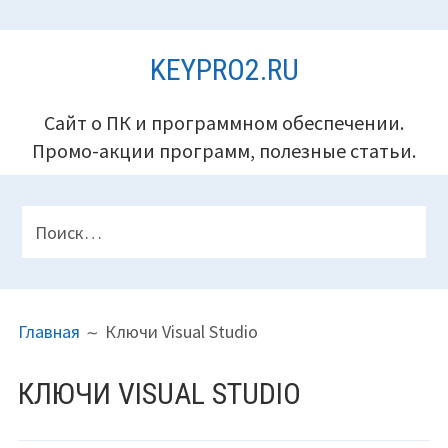
Перейти
KEYPRO2.RU
к
содержимому
Сайт о ПК и программном обеспечении.
Промо-акции программ, полезные статьи.
ПАНЕЛЬ
Найти:
ВЕРХНЕГО
КОЛОНТИТУЛА
ПУТЬ
Главная
Ключи Visual Studio
НА
САЙТЕ
КЛЮЧИ VISUAL STUDIO
(ХЛЕБНЫЕ
КРОШКИ)