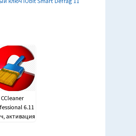
й ключ IObit Smart Defrag 11
CCleaner
fessional 6.11
ч, активация
до pro.