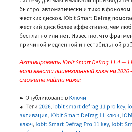
систему для максимальной производитель
быстро, автоматически и тихо в фоновом
жестких дисков. IObit Smart Defrag помо
жесткий диск более эффективно, чем люб
бесплатно или нет. Известно, что фрагм
причиной медленной и нестабильной раб
Активировать IObit Smart Defrag 11.4 — 11
если ввести лицензионный ключ на 2026 
сможете найти ниже:
Опубликовано в
Ключи
Теги
2026
,
iobit smart defrag 11 pro key
,
i
активация
,
IObit Smart Defrag 11 ключ
,
IOb
ключ
,
Iobit Smart Defrag Pro 11 key
,
Iobit Sm