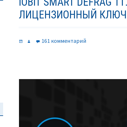
IOBIT SMART DEFRAG 11
ЛИЦЕНЗИОННЫЙ КЛЮЧ (
Опубликовано
Автор
к
161 комментарий
записи
IObit
Smart
Defrag
11.4
Pro
лицензионный
ключ
(2026).