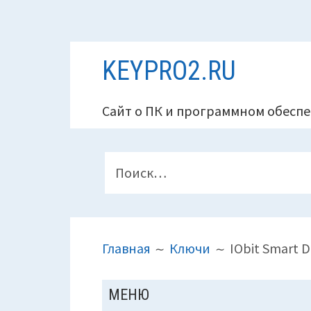
Перейти
KEYPRO2.RU
к
содержимому
Сайт о ПК и программном обеспе
ПАНЕЛЬ
Найти:
ВЕРХНЕГО
КОЛОНТИТУЛА
ПУТЬ
Главная
Ключи
IObit Smart 
НА
САЙТЕ
ОСНОВНАЯ
МЕНЮ
(ХЛЕБНЫЕ