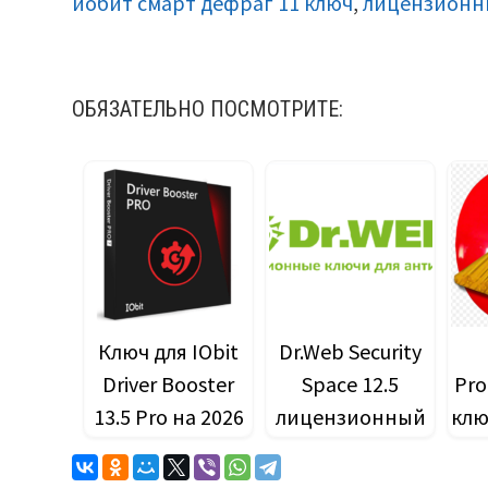
иобит смарт дефраг 11 ключ
,
лицензионны
ОБЯЗАТЕЛЬНО ПОСМОТРИТЕ:
Ключ для IObit
Dr.Web Security
Driver Booster
Space 12.5
Pro
13.5 Pro на 2026
лицензионный
клю
г.
ключ (2026).