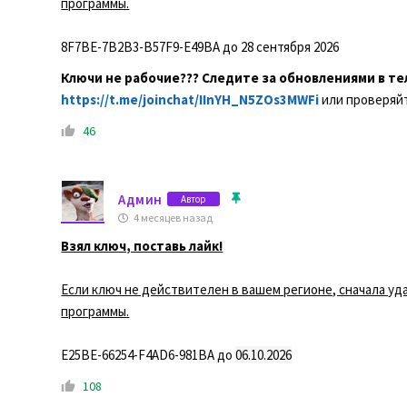
программы.
8F7BE-7B2B3-B57F9-E49BA до 28 сентября 2026
Ключи не рабочие??? Следите за обновлениями в те
https://t.me/joinchat/IInYH_N5ZOs3MWFi
или проверяйт
46
Админ
Автор
4 месяцев назад
Взял ключ, поставь лайк!
Если ключ не действителен в вашем регионе, сначала уда
программы.
E25BE-66254-F4AD6-981BA до
06.10.2026
108