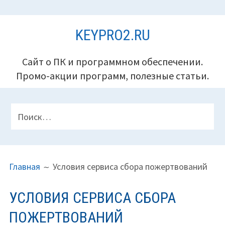
Перейти
KEYPRO2.RU
к
содержимому
Сайт о ПК и программном обеспечении.
Промо-акции программ, полезные статьи.
ПАНЕЛЬ
Найти:
ВЕРХНЕГО
КОЛОНТИТУЛА
ПУТЬ
Главная
Условия сервиса сбора пожертвований
НА
САЙТЕ
УСЛОВИЯ СЕРВИСА СБОРА
(ХЛЕБНЫЕ
ПОЖЕРТВОВАНИЙ
КРОШКИ)