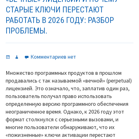
СТАРЫЕ КЛЮЧИ ПЕРЕСТАЮТ
РАБОТАТЬ В 2026 ГОДУ: РАЗБОР
ПРОБЛЕМЫ.
Опубликовано
Автор
к
Комментариев
нет
записи
«Вечные»
Множество программных продуктов в прошлом
лицензии
продавались с так называемой «вечной» (perpetual)
и
лицензией. Это означало, что, заплатив один раз,
почему
пользователь получал право использовать
старые
определенную версию программного обеспечения
ключи
неограниченное время. Однако, к 2026 году этот
перестают
формат столкнулся с серьезными вызовами, и
работать
многие пользователи обнаруживают, что их
в
«пожизненные» ключи активации перестают