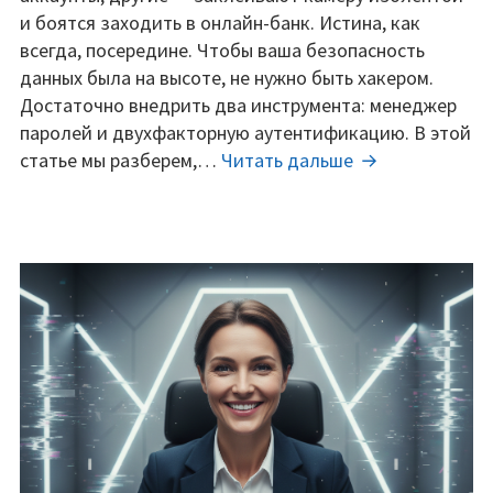
как
и боятся заходить в онлайн-банк. Истина, как
защитить
всегда, посередине. Чтобы ваша безопасность
данные
данных была на высоте, не нужно быть хакером.
и
Достаточно внедрить два инструмента: менеджер
не
паролей и двухфакторную аутентификацию. В этой
сойти
Безопасность
статье мы разберем,…
Читать дальше
с
без
ума.
паранойи:
как
защитить
данные
и
не
сойти
с
ума.