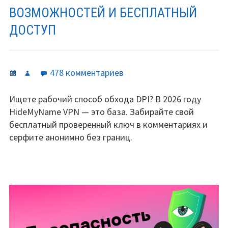
ВОЗМОЖНОСТЕЙ И БЕСПЛАТНЫЙ
ДОСТУП
Опубликовано
Автор
к
478 комментариев
записи
Где
Ищете рабочий способ обхода DPI? В 2026 году
взять
HideMyName VPN — это база. Забирайте свой
рабочий
бесплатный проверенный ключ в комментариях и
ключ
серфите анонимно без границ.
для
HideMyName
VPN?
Обзор
возможностей
и
бесплатный