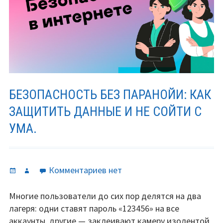
доступ
БЕЗОПАСНОСТЬ БЕЗ ПАРАНОЙИ: КАК
ЗАЩИТИТЬ ДАННЫЕ И НЕ СОЙТИ С
УМА.
Опубликовано
Автор
к
Комментариев
нет
записи
Безопасность
Многие пользователи до сих пор делятся на два
без
лагеря: одни ставят пароль «123456» на все
паранойи:
аккаунты, другие — заклеивают камеру изолентой