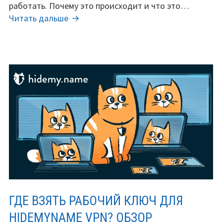
2026
работать. Почему это происходит и что это…
году:
«Вечные»
Читать дальше
Разбор
лицензии
проблемы.
и
почему
старые
ключи
перестают
работать
в
2026
году:
Разбор
проблемы.
ГДЕ ВЗЯТЬ РАБОЧИЙ КЛЮЧ ДЛЯ
HIDEMYNAME VPN? ОБЗОР