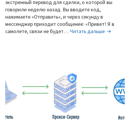
выжить
экстренный перевод для сделки, о которой вы
в
говорили неделю назад. Вы вводите код,
эпоху
нажимаете «Отправить», и через секунду в
дипфейк-
мессенджер приходит сообщение: «Привет! Я в
атак
ИИ
самолете, связи не будет…
Читать дальше
и
против
самозатачивающегося
ИИ:
софта.
Как
выжить
в
эпоху
дипфейк-
атак
и
самозата
софта.