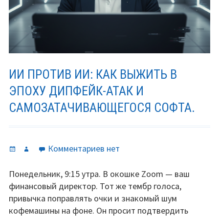
ИИ ПРОТИВ ИИ: КАК ВЫЖИТЬ В
ЭПОХУ ДИПФЕЙК-АТАК И
САМОЗАТАЧИВАЮЩЕГОСЯ СОФТА.
Опубликовано
Автор
к
Комментариев
нет
записи
ИИ
Понедельник, 9:15 утра. В окошке Zoom — ваш
против
финансовый директор. Тот же тембр голоса,
ИИ:
привычка поправлять очки и знакомый шум
Как
кофемашины на фоне. Он просит подтвердить