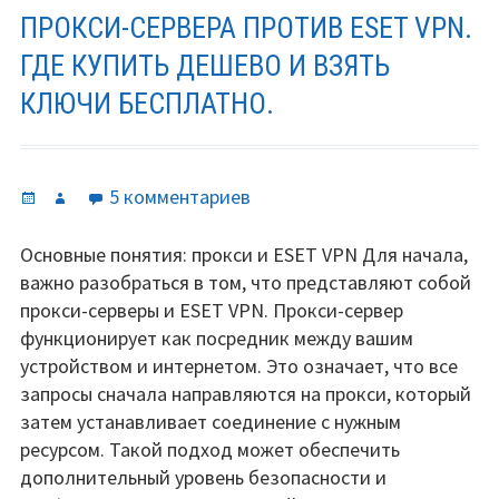
ПРОКСИ-СЕРВЕРА ПРОТИВ ESET VPN.
ГДЕ КУПИТЬ ДЕШЕВО И ВЗЯТЬ
КЛЮЧИ БЕСПЛАТНО.
Опубликовано
Автор
к
5 комментариев
записи
Прокси-
Основные понятия: прокси и ESET VPN Для начала,
сервера
важно разобраться в том, что представляют собой
против
прокси-серверы и ESET VPN. Прокси-сервер
ESET
функционирует как посредник между вашим
VPN.
устройством и интернетом. Это означает, что все
Где
запросы сначала направляются на прокси, который
купить
затем устанавливает соединение с нужным
дешево
ресурсом. Такой подход может обеспечить
и
дополнительный уровень безопасности и