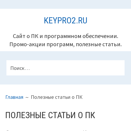
Перейти
KEYPRO2.RU
к
содержимому
Сайт о ПК и программном обеспечении.
Промо-акции программ, полезные статьи.
ПАНЕЛЬ
Найти:
ВЕРХНЕГО
КОЛОНТИТУЛА
ПУТЬ
Главная
Полезные статьи о ПК
НА
САЙТЕ
ПОЛЕЗНЫЕ СТАТЬИ О ПК
(ХЛЕБНЫЕ
КРОШКИ)