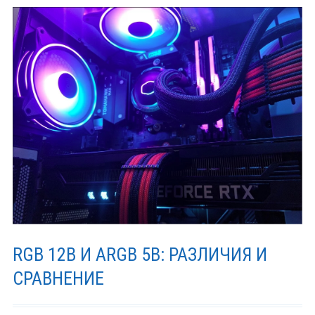
SSD
для
покупки
в
2021
году.
RGB 12В И ARGB 5В: РАЗЛИЧИЯ И
СРАВНЕНИЕ