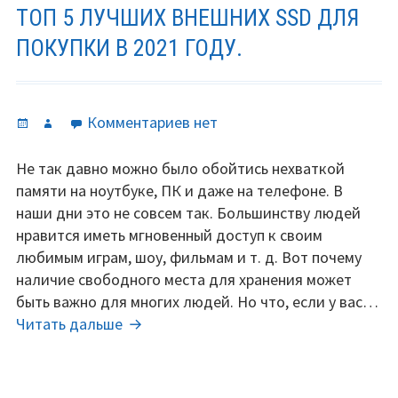
ТОП 5 ЛУЧШИХ ВНЕШНИХ SSD ДЛЯ
ПОКУПКИ В 2021 ГОДУ.
Опубликовано
Автор
к
Комментариев
нет
записи
Топ
Не так давно можно было обойтись нехваткой
5
памяти на ноутбуке, ПК и даже на телефоне. В
лучших
наши дни это не совсем так. Большинству людей
внешних
нравится иметь мгновенный доступ к своим
SSD
любимым играм, шоу, фильмам и т. д. Вот почему
для
наличие свободного места для хранения может
покупки
быть важно для многих людей. Но что, если у вас…
в
Топ
Читать дальше
2021
5
году.
лучших
внешних