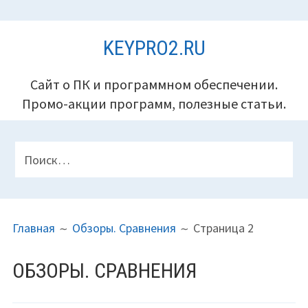
Перейти
KEYPRO2.RU
к
содержимому
Сайт о ПК и программном обеспечении.
Промо-акции программ, полезные статьи.
ПАНЕЛЬ
Найти:
ВЕРХНЕГО
КОЛОНТИТУЛА
ПУТЬ
Главная
Обзоры. Сравнения
Страница 2
НА
САЙТЕ
ОБЗОРЫ. СРАВНЕНИЯ
(ХЛЕБНЫЕ
КРОШКИ)