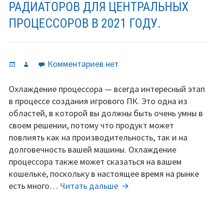
РАДИАТОРОВ ДЛЯ ЦЕНТРАЛЬНЫХ
ПРОЦЕССОРОВ В 2021 ГОДУ.
Опубликовано
Автор
к
Комментариев
нет
записи
Топ
Охлаждение процессора — всегда интересный этап
5
в процессе создания игрового ПК. Это одна из
лучших
областей, в которой вы должны быть очень умны в
бюджетных
своем решении, потому что продукт может
радиаторов
повлиять как на производительность, так и на
для
долговечность вашей машины. Охлаждение
центральных
процессора также может сказаться на вашем
процессоров
кошельке, поскольку в настоящее время на рынке
в
Топ
есть много…
Читать дальше
2021
5
году.
лучших