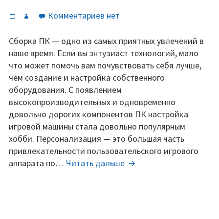
Опубликовано
Автор
к
Комментариев
нет
записи
RGB
Сборка ПК — одно из самых приятных увлечений в
12В
наше время. Если вы энтузиаст технологий, мало
и
что может помочь вам почувствовать себя лучше,
aRGB
чем создание и настройка собственного
5В:
оборудования. С появлением
различия
высокопроизводительных и одновременно
и
довольно дорогих компонентов ПК настройка
сравнение
игровой машины стала довольно популярным
хобби. Персонализация — это большая часть
привлекательности пользовательского игрового
RGB
аппарата по…
Читать дальше
12В
и
aRGB
5В: