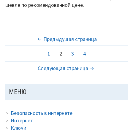
шевле по рекомендованной цене.
ПАГИНАЦИЯ
Предыдущая страница
ЗАПИСЕЙ
Страница
Страница
Страница
Страница
1
2
3
4
Следующая страница
ОСНОВНАЯ
МЕНЮ
ПАНЕЛЬ
Безопасность в интернете
Интернет
Ключи