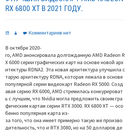
RX 6800 XT В 2021 ГОДУ.
Опубликовано
Автор
к
Комментариев
нет
записи
5
В октябре 2020-
лучших
го, AMD анонсировала долгожданную AMD Radeon R
видеокарт
X 6000 серии графических карт на основе новой арх
AMD
итектуры RDNA2. Эта новая архитектура улучшила с
Radeon
тарую архитектуру RDNA, которая лежала в основе
RX
популярной серии видеокарт Radeon RX 5000. Созд
6800
авая серию RX 6000, AMD стремилась конкурироват
XT
ь с лучшим, что Nvidia могла предложить своим гра
в
фическим картам серии RTX 3000. RX 6800 XT — осо
2021
бенно популярная карта из-
году.
за того, что она имеет примерно такую же произво
дительность, что и RTX 3080, но на 50 долларов де