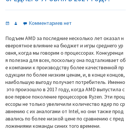
Опубликовано
Автор
к
Комментариев
нет
записи
Топ
Подъем AMD за последние несколько лет оказал н
5
евероятное влияние на бюджет и игры среднего ур
лучших
овня, когда мы говорим о процессорах. Конкуренци
бюджетных
я полезна для всех, поскольку она подталкивает об
игровых
е компании к производству более качественной пр
процессоров
одукции по более низким ценам, и, в конце концов,
для
наибольшую выгоду получает потребитель. Именно
ПК
это произошло в 2017 году, когда AMD выпустила с
среднего
вое первое поколение процессоров Ryzen. Эти проц
уровня
ессоры не только увеличили количество ядер по ср
в
авнению с их аналогами от Intel, но они также прод
2021
авались по более низкой цене по сравнению с пред
году.
ложениями команды синих того времени.